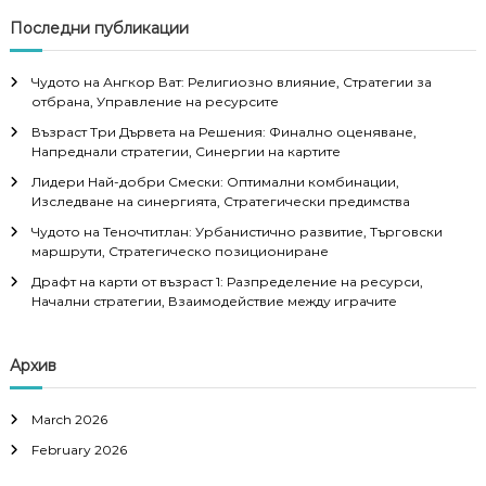
Последни публикации
Чудото на Ангкор Ват: Религиозно влияние, Стратегии за
отбрана, Управление на ресурсите
Възраст Три Дървета на Решения: Финално оценяване,
Напреднали стратегии, Синергии на картите
Лидери Най-добри Смески: Оптимални комбинации,
Изследване на синергията, Стратегически предимства
Чудото на Теночтитлан: Урбанистично развитие, Търговски
маршрути, Стратегическо позициониране
Драфт на карти от възраст 1: Разпределение на ресурси,
Начални стратегии, Взаимодействие между играчите
Архив
March 2026
February 2026