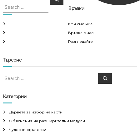
e
e
a
Връзки
a
r
c
r
h
c
Кои сме ние
h
Връзка с нас
f
Разгледайте
o
r
:
Търсене
S
S
e
e
a
a
r
c
r
Категории
h
c
h
Дървета за избор на карти
f
Обяснения на разширителни модули
o
r
Чудесни стратегии
: