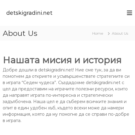
S
k
detskigradini.net
i
p
t
About Us
Home
About Us
o
c
o
n
Нашата мисия и история
t
e
Добре дошли в detskigradini.net! Ние сме тук, за да ви
n
помогнем да откриете и усъвършенствате стратегиите си
t
в играта “Седем чудеса”. Създадохме detskigradini.net с
цел да предоставим на играчите полезни ресурси, които
да направят играта по-интересна и стратегически
задълбочена. Наша цел е да съберем всичките знания и
опит в един удобен хъб, където всеки може да намери
информация, която да му помогне да се справи по-добре
в играта.