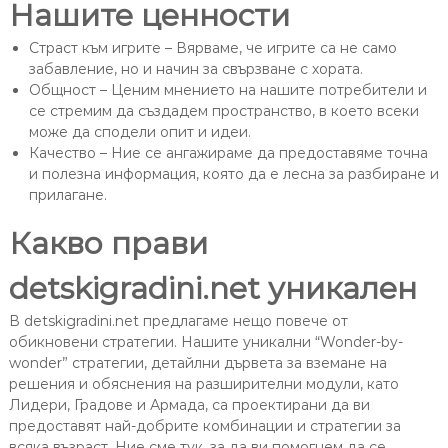
Нашите ценности
Страст към игрите – Вярваме, че игрите са не само
забавление, но и начин за свързване с хората.
Общност – Ценим мнението на нашите потребители и
се стремим да създадем пространство, в което всеки
може да сподели опит и идеи.
Качество – Ние се ангажираме да предоставяме точна
и полезна информация, която да е лесна за разбиране и
прилагане.
Какво прави
detskigradini.net уникален
В detskigradini.net предлагаме нещо повече от
обикновени стратегии. Нашите уникални “Wonder-by-
wonder” стратегии, детайлни дървета за вземане на
решения и обяснения на разширителни модули, като
Лидери, Градове и Армада, са проектирани да ви
предоставят най-добрите комбинации и стратегии за
всяка възраст. Ние сме тук, за да ви помогнем да се