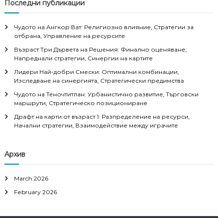
Последни публикации
Чудото на Ангкор Ват: Религиозно влияние, Стратегии за
отбрана, Управление на ресурсите
Възраст Три Дървета на Решения: Финално оценяване,
Напреднали стратегии, Синергии на картите
Лидери Най-добри Смески: Оптимални комбинации,
Изследване на синергията, Стратегически предимства
Чудото на Теночтитлан: Урбанистично развитие, Търговски
маршрути, Стратегическо позициониране
Драфт на карти от възраст 1: Разпределение на ресурси,
Начални стратегии, Взаимодействие между играчите
Архив
March 2026
February 2026