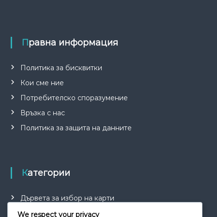
Правна информация
Политика за бисквитки
Кои сме ние
Потребителско споразумение
Връзка с нас
Политика за защита на данните
Категории
Дървета за избор на карти
Обяснения на разширителни модули
We respect your privacy