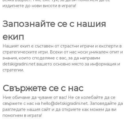
издигнете до нови висоти в играта!
Запознайте се с нашия
екип
Нашият екип е съставен от страстни играчи и експерти в
стратегическите игри. Всеки от нас носи уникален опит и
знания, които споделяме с вас, за да направим
detskigradini.net вашето основно място за информация и
стратегии.
Свържете се с нас
Ние обичаме да чуваме от вас! Не се колебайте да се
свържете с нас на
hello@detskigradini.net
. Заповядайте да
разгледате нашия сайт и да откриете как можем да ви
помогнем в играта!