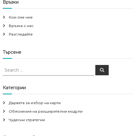
Връзки
Кои сме ние
Връзка с нас
Разгледайте
Търсене
S
S
e
e
a
a
r
c
r
Категории
h
c
h
Дървета за избор на карти
f
Обяснения на разширителни модули
o
r
Чудесни стратегии
: