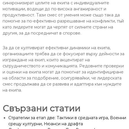
синхронизират целите на екипа с индивидуалните
мотивации, водещи до по-висока ангажираност и
продуктивност. Тази смес от умения може също така да
помогне за по-ефективно разрешаване на конфликти, тъй
като лидерите могат да черпят от силните страни на
другия, за да посредничат в спорове.
За да се култивират ефективни динамики на екипа,
организациите трябва да се фокусират върху дейности за
изграждане на екип, които акцентират на
сътрудничеството и комуникацията. Редовните проверки
и оценки на екипа могат да помогнат за идентифициране
на области за подобрение, осигурявайки, че лидерската
смес продължава да се развива и адаптира към нуждите
на екипа.
Свързани статии
Стратегии за етап две: Тактики в средната игра, Военни
срещу културни, Нюанси на драфта