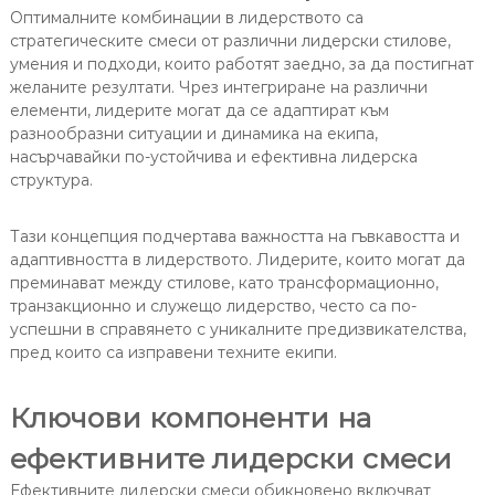
Оптималните комбинации в лидерството са
стратегическите смеси от различни лидерски стилове,
умения и подходи, които работят заедно, за да постигнат
желаните резултати. Чрез интегриране на различни
елементи, лидерите могат да се адаптират към
разнообразни ситуации и динамика на екипа,
насърчавайки по-устойчива и ефективна лидерска
структура.
Тази концепция подчертава важността на гъвкавостта и
адаптивността в лидерството. Лидерите, които могат да
преминават между стилове, като трансформационно,
транзакционно и служещо лидерство, често са по-
успешни в справянето с уникалните предизвикателства,
пред които са изправени техните екипи.
Ключови компоненти на
ефективните лидерски смеси
Ефективните лидерски смеси обикновено включват