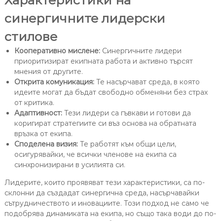
Характеристики на
синергичните лидерски
стилове
Кооперативно мислене:
Синергичните лидери
приоритизират екипната работа и активно търсят
мнения от другите.
Открита комуникация:
Те насърчават среда, в която
идеите могат да бъдат свободно обменяни без страх
от критика.
Адаптивност:
Тези лидери са гъвкави и готови да
коригират стратегиите си въз основа на обратната
връзка от екипа.
Споделена визия:
Те работят към общи цели,
осигурявайки, че всички членове на екипа са
синхронизирани в усилията си.
Лидерите, които проявяват тези характеристики, са по-
склонни да създадат синергична среда, насърчавайки
сътрудничеството и иновациите. Този подход не само че
подобрява динамиката на екипа, но също така води до по-