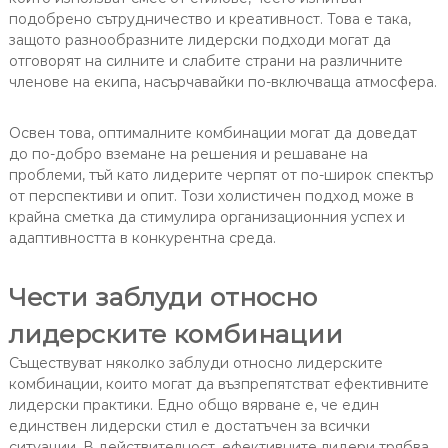
подобрено сътрудничество и креативност. Това е така,
защото разнообразните лидерски подходи могат да
отговорят на силните и слабите страни на различните
членове на екипа, насърчавайки по-включваща атмосфера.
Освен това, оптималните комбинации могат да доведат
до по-добро вземане на решения и решаване на
проблеми, тъй като лидерите черпят от по-широк спектър
от перспективи и опит. Този холистичен подход може в
крайна сметка да стимулира организационния успех и
адаптивността в конкурентна среда.
Чести заблуди относно
лидерските комбинации
Съществуват няколко заблуди относно лидерските
комбинации, които могат да възпрепятстват ефективните
лидерски практики. Едно общо вярване е, че един
единствен лидерски стил е достатъчен за всички
ситуации. В действителност, ефективните лидери трябва