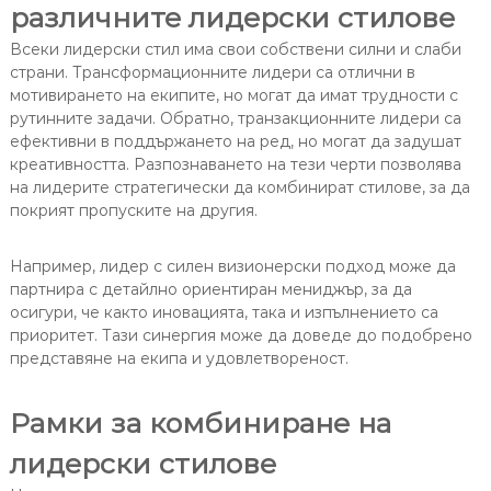
различните лидерски стилове
Всеки лидерски стил има свои собствени силни и слаби
страни. Трансформационните лидери са отлични в
мотивирането на екипите, но могат да имат трудности с
рутинните задачи. Обратно, транзакционните лидери са
ефективни в поддържането на ред, но могат да задушат
креативността. Разпознаването на тези черти позволява
на лидерите стратегически да комбинират стилове, за да
покрият пропуските на другия.
Например, лидер с силен визионерски подход може да
партнира с детайлно ориентиран мениджър, за да
осигури, че както иновацията, така и изпълнението са
приоритет. Тази синергия може да доведе до подобрено
представяне на екипа и удовлетвореност.
Рамки за комбиниране на
лидерски стилове