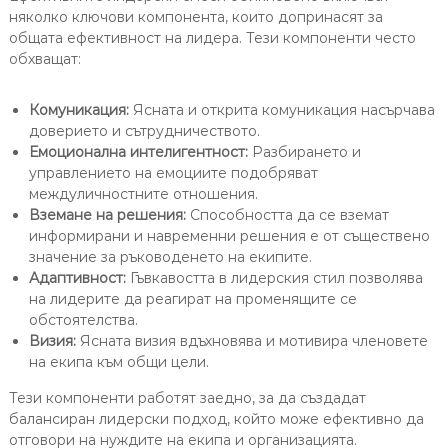
няколко ключови компонента, които допринасят за
общата ефективност на лидера. Тези компоненти често
обхващат:
Комуникация:
Ясната и открита комуникация насърчава
доверието и сътрудничеството.
Емоционална интелигентност:
Разбирането и
управлението на емоциите подобряват
междуличностните отношения.
Вземане на решения:
Способността да се вземат
информирани и навременни решения е от съществено
значение за ръководенето на екипите.
Адаптивност:
Гъвкавостта в лидерския стил позволява
на лидерите да реагират на променящите се
обстоятелства.
Визия:
Ясната визия вдъхновява и мотивира членовете
на екипа към общи цели.
Тези компоненти работят заедно, за да създадат
балансиран лидерски подход, който може ефективно да
отговори на нуждите на екипа и организацията.