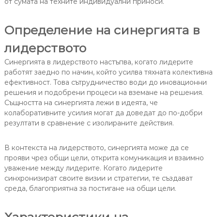
от сумата на техните индивидуални приноси.
Определение на синергията в
лидерството
Синергията в лидерството настъпва, когато лидерите
работят заедно по начин, който усилва тяхната колективна
ефективност. Това сътрудничество води до иновационни
решения и подобрени процеси на вземане на решения.
Същността на синергията лежи в идеята, че
колаборативните усилия могат да доведат до по-добри
резултати в сравнение с изолираните действия.
В контекста на лидерството, синергията може да се
прояви чрез общи цели, открита комуникация и взаимно
уважение между лидерите. Когато лидерите
синхронизират своите визии и стратегии, те създават
среда, благоприятна за постигане на общи цели.