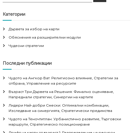
e
e
a
a
r
c
r
Категории
h
c
h
Дървета за избор на карти
f
Обяснения на разширителни модули
o
r
Чудесни стратегии
:
Последни публикации
Чудото на Ангкор Ват: Религиозно влияние, Стратегии за
отбрана, Управление на ресурсите
Възраст Три Дървета на Решения: Финално оценяване,
Напреднали стратегии, Синергии на картите
Лидери Най-добри Смески: Оптимални комбинации,
Изследване на синергията, Стратегически предимства
Чудото на Теночтитлан: Урбанистично развитие, Търговски
маршрути, Стратегическо позициониране
Драфт на карти от възраст 1: Разпределение на ресурси,