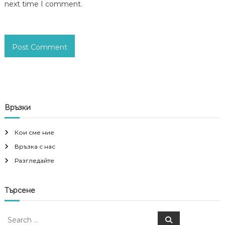
next time I comment.
Връзки
Кои сме ние
Връзка с нас
Разгледайте
Търсене
S
S