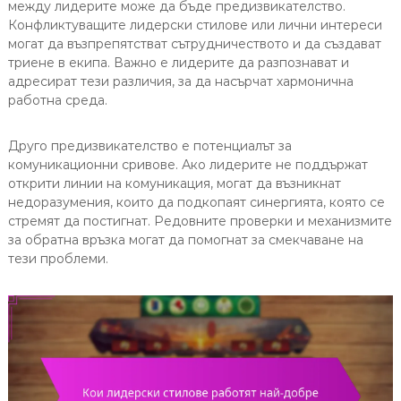
между лидерите може да бъде предизвикателство.
Конфликтуващите лидерски стилове или лични интереси
могат да възпрепятстват сътрудничеството и да създават
триене в екипа. Важно е лидерите да разпознават и
адресират тези различия, за да насърчат хармонична
работна среда.
Друго предизвикателство е потенциалът за
комуникационни сривове. Ако лидерите не поддържат
открити линии на комуникация, могат да възникнат
недоразумения, които да подкопаят синергията, която се
стремят да постигнат. Редовните проверки и механизмите
за обратна връзка могат да помогнат за смекчаване на
тези проблеми.