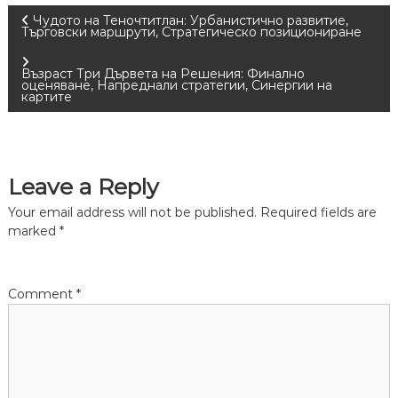
P
Чудото на Теночтитлан: Урбанистично развитие,
Търговски маршрути, Стратегическо позициониране
o
Възраст Три Дървета на Решения: Финално
оценяване, Напреднали стратегии, Синергии на
s
картите
t
n
Leave a Reply
Your email address will not be published.
Required fields are
a
marked
*
v
Comment
*
i
g
a