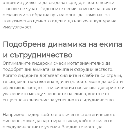
открития диалог и да създават среда, в която всички
гласове се чуват. Редовните сесии за мозъчна атака и
механизми за обратна връзка могат да помогнат за
повърхностно ценното идеи и да насърчат култура на
инклузивност.
Подобрена динамика на екипа
и сътрудничество
Оптималните лидерски смеси могат значително да
подобрят динамиката на екипа и сътрудничеството.
Когато лидерите допълват силните и слабите си страни,
те създават по-сплотена единица, която може да работи
ефективно заедно. Тази синергия насърчава доверието и
уважението между членовете на екипа, което е от
съществено значение за успешното сътрудничество.
Например, лидер, който е отличен в стратегическото
мислене, може да партнира с такъв, който е силен в
междуличностните умения. Заедно те могат да