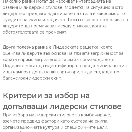
Няколко рамки могат да насочват интеграцията на
различни лидерски стилове. Моделът на ситуационното
лидерство предлага адаптиране на стила в зависимост от
нуждите на екипа и задачата. Тази гъвкавост позволява на
лидерите да преминават между стилове, когато
обстоятелствата се променят.
Друга полезна рамка е Лидерската решетка, която
оценява лидерите въз основа на тяхната загриженост за
хората спрямо загрижеността им за производството.
Лидерите могат да идентифицират своя доминиращ стил
и да намерят допълващи партньори, за да създадат по-
балансиран лидерски екип.
Критерии за избор на
допълващи лидерски стилове
При избора на лидерски стилове за комбиниране,
вземете предвид фактори като състава на екипа,
организационната култура и специфичните цели.