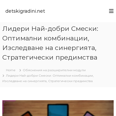
S
k
detskigradini.net
i
p
t
Лидери Най-добри Смески:
o
c
Оптимални комбинации,
o
n
Изследване на синергията,
t
Стратегически предимства
e
n
t
Home
Обяснения на разширителни модули
Лидери Най-добри Смески: Оптимални комбинации,
Изследване на синергията, Стратегически предимства