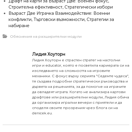
Драфт на карти за Възраст Две: Военен фокус,
Строителна ефективност, Стратегически избори
Възраст Две Играчка Взаимодействие: Военни
конфликти, Търговски възможности, Стратегии за
набиране
Обяснения на разширителни модули
Лидия Хоуторн
Лидия Хоуторн е страстен стратег на настолни
игри и educator, която е посветила кариерата си на
изследването на сложността на игровите
механики. С фокус върху серията "Седемте чудеса",
тя създава подробни стратегически ръководства и
дървета на решенията, за да помогне на играчите
да овладеят играта. Когато не анализира картови
драфтове или разширителни модули, Лидия обича
да организира игрални вечери с приятели и да
споделя своите прозрения чрез блога си на
denicek.eu.