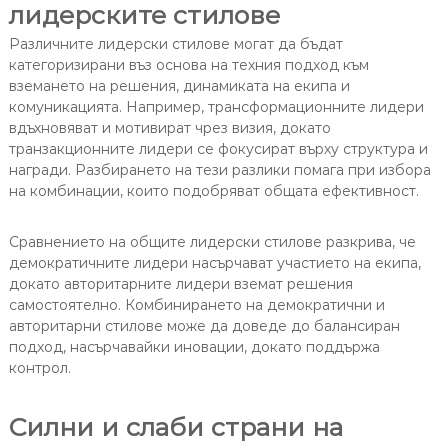
лидерските стилове
Различните лидерски стилове могат да бъдат
категоризирани въз основа на техния подход към
вземането на решения, динамиката на екипа и
комуникацията. Например, трансформационните лидери
вдъхновяват и мотивират чрез визия, докато
транзакционните лидери се фокусират върху структура и
награди. Разбирането на тези разлики помага при избора
на комбинации, които подобряват общата ефективност.
Сравнението на общите лидерски стилове разкрива, че
демократичните лидери насърчават участието на екипа,
докато авторитарните лидери вземат решения
самостоятелно. Комбинирането на демократични и
авторитарни стилове може да доведе до балансиран
подход, насърчавайки иновации, докато поддържа
контрол.
Силни и слаби страни на