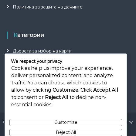
Политика за защита на данните
Категории
Дървета за избор на карти
Обяснения на разширителни модули
We respect your privacy
Cookies help us improve your experience,
Чудесни стратегии
deliver personalized content, and analyze
traffic. You can choose which cookies to
allow by clicking
Customize
. Click
Accept All
to consent or
Reject All
to decline non-
essential cookies.
Customize
Copyright © 2026
detskigradini.net
All rights reserved. Theme:
Flash
by
ThemeGrill. Powered by
WordPress
Reject All
Политика за бисквитки
Кои сме ние