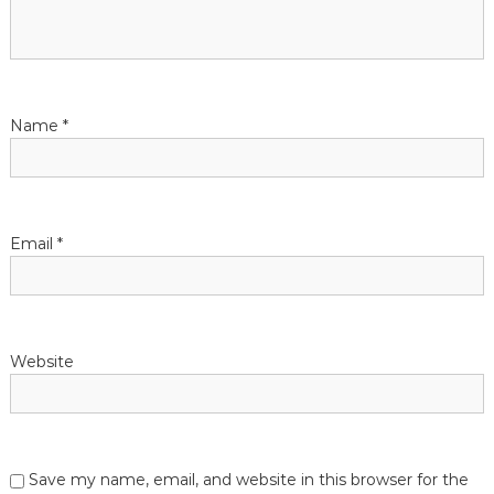
t
i
o
Name
*
n
Email
*
Website
Save my name, email, and website in this browser for the