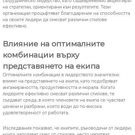
сътрудническо лидерство, като същевременно акцентират
на стратегии, ориентирани към резултатите. Тези
организации процъфтяват благодарение на способността
на своите лидери да смесват различни стилове
ефективно.
Влияние на оптималните
комбинации върху
представянето на екипа
Оптималните комбинации в лидерството значително
влияят на представянето на екипа, като подобряват
ангажираността, продуктивността и морала. Когато
лидерите ефективно смесват различни стилове, те
създават среда, в която членовете на екипа се чувстват
ценени и разбрани, което води до по-висока
удовлетвореност от работата.
Изследвания показват, че екипите, ръководени от лидери,
които използват смес от стилове, често изпитват