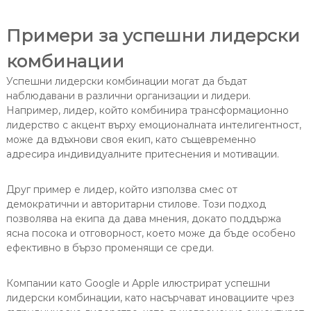
Примери за успешни лидерски
комбинации
Успешни лидерски комбинации могат да бъдат
наблюдавани в различни организации и лидери.
Например, лидер, който комбинира трансформационно
лидерство с акцент върху емоционалната интелигентност,
може да вдъхнови своя екип, като същевременно
адресира индивидуалните притеснения и мотивации.
Друг пример е лидер, който използва смес от
демократични и авторитарни стилове. Този подход
позволява на екипа да дава мнения, докато поддържа
ясна посока и отговорност, което може да бъде особено
ефективно в бързо променящи се среди.
Компании като Google и Apple илюстрират успешни
лидерски комбинации, като насърчават иновациите чрез