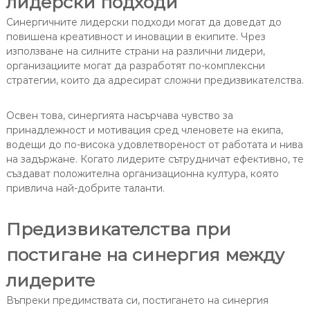
лидерски подходи
Синергичните лидерски подходи могат да доведат до
повишена креативност и иновации в екипите. Чрез
използване на силните страни на различни лидери,
организациите могат да разработят по-комплексни
стратегии, които да адресират сложни предизвикателства.
Освен това, синергията насърчава чувство за
принадлежност и мотивация сред членовете на екипа,
водещи до по-висока удовлетвореност от работата и нива
на задържане. Когато лидерите сътрудничат ефективно, те
създават положителна организационна култура, която
привлича най-добрите таланти.
Предизвикателства при
постигане на синергия между
лидерите
Въпреки предимствата си, постигането на синергия