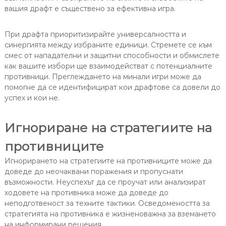
вашия драфт е съществено за ефективна игра.
При драфта приоритизирайте универсалността и
синергията между избраните единици. Стремете се към
смес от нападателни и защитни способности и обмислете
как вашите избори ще взаимодействат с потенциалните
противници. Преглеждането на минали игри може да
помогне да се идентифицират кои драфтове са довели до
успех и кои не.
Игнориране на стратегиите на
противниците
Игнорирането на стратегиите на противниците може да
доведе до неочаквани поражения и пропуснати
възможности. Неуспехът да се проучат или анализират
ходовете на противника може да доведе до
неподготвеност за техните тактики. Осведомеността за
стратегията на противника е жизненоважна за вземането
на информирани решения.