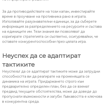
За да противодействате на този капан, инвестирайте
време в проучване на противника рано в играта.
Използвайте разузнавателни единици, за да съберете
информация за разпределението на ресурсите и състава
на единиците им. Тези знания ви позволяват да
коригирате стратегията си съответно, осигурявайки, че
оставате конкурентоспособни през цялата игра.
Неуспех да се адаптират
тактиките
Неуспехът да се адаптират тактиките може да затрудни
способността ви да реагирате на променящата се
динамика на играта. Придържането строго към
предварително определен план, без да се вземат
предвид текущите обстоятелства, може да доведе до
пропуснати възможности и загуби. Гъвкавостта е ключова
в конкурентна среда.