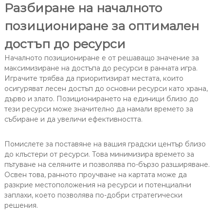
Разбиране на началното
позициониране за оптимален
достъп до ресурси
Началното позициониране е от решаващо значение за
максимизиране на достъпа до ресурси в ранната игра.
Играчите трябва да приоритизират местата, които
осигуряват лесен достъп до основни ресурси като храна,
дърво и злато. Позиционирането на единици близо до
тези ресурси може значително да намали времето за
събиране и да увеличи ефективността.
Помислете за поставяне на вашия градски център близо
до клъстери от ресурси. Това минимизира времето за
пътуване на селяните и позволява по-бързо разширяване.
Освен това, ранното проучване на картата може да
разкрие местоположения на ресурси и потенциални
заплахи, което позволява по-добри стратегически
решения.