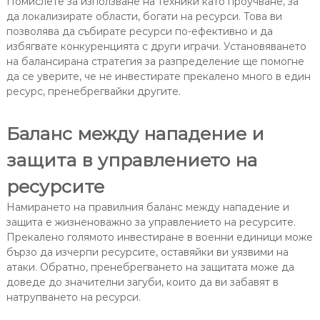
Помислете за използване на техники като проучване, за
да локализирате области, богати на ресурси. Това ви
позволява да събирате ресурси по-ефективно и да
избягвате конкуренцията с други играчи. Установяването
на балансирана стратегия за разпределение ще помогне
да се уверите, че не инвестирате прекалено много в един
ресурс, пренебрегвайки другите.
Баланс между нападение и
защита в управлението на
ресурсите
Намирането на правилния баланс между нападение и
защита е жизненоважно за управлението на ресурсите.
Прекалено голямото инвестиране в военни единици може
бързо да изчерпи ресурсите, оставяйки ви уязвими на
атаки. Обратно, пренебрегването на защитата може да
доведе до значителни загуби, които да ви забавят в
натрупването на ресурси.