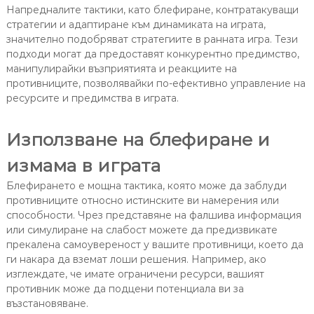
Напредналите тактики, като блефиране, контратакуващи
стратегии и адаптиране към динамиката на играта,
значително подобряват стратегиите в ранната игра. Тези
подходи могат да предоставят конкурентно предимство,
манипулирайки възприятията и реакциите на
противниците, позволявайки по-ефективно управление на
ресурсите и предимства в играта.
Използване на блефиране и
измама в играта
Блефирането е мощна тактика, която може да заблуди
противниците относно истинските ви намерения или
способности. Чрез представяне на фалшива информация
или симулиране на слабост можете да предизвикате
прекалена самоувереност у вашите противници, което да
ги накара да вземат лоши решения. Например, ако
изглеждате, че имате ограничени ресурси, вашият
противник може да подцени потенциала ви за
възстановяване.