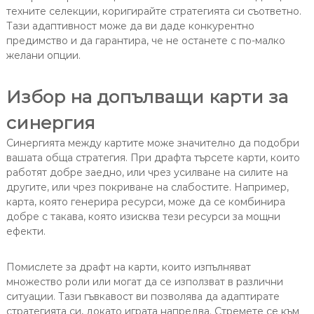
техните селекции, коригирайте стратегията си съответно.
Тази адаптивност може да ви даде конкурентно
предимство и да гарантира, че не останете с по-малко
желани опции.
Избор на допълващи карти за
синергия
Синергията между картите може значително да подобри
вашата обща стратегия. При драфта търсете карти, които
работят добре заедно, или чрез усилване на силите на
другите, или чрез покриване на слабостите. Например,
карта, която генерира ресурси, може да се комбинира
добре с такава, която изисква тези ресурси за мощни
ефекти.
Помислете за драфт на карти, които изпълняват
множество роли или могат да се използват в различни
ситуации. Тази гъвкавост ви позволява да адаптирате
стратегията си, докато играта напредва. Стремете се към