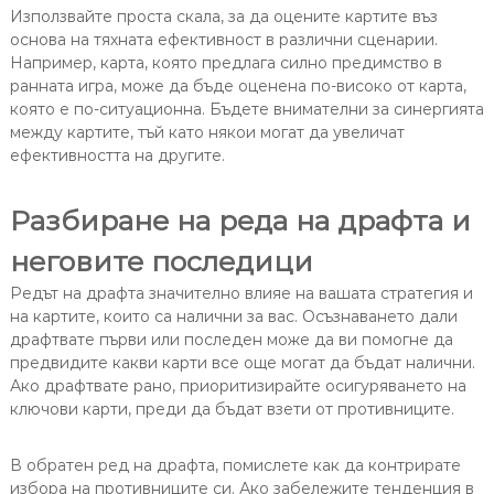
Използвайте проста скала, за да оцените картите въз
основа на тяхната ефективност в различни сценарии.
Например, карта, която предлага силно предимство в
ранната игра, може да бъде оценена по-високо от карта,
която е по-ситуационна. Бъдете внимателни за синергията
между картите, тъй като някои могат да увеличат
ефективността на другите.
Разбиране на реда на драфта и
неговите последици
Редът на драфта значително влияе на вашата стратегия и
на картите, които са налични за вас. Осъзнаването дали
драфтвате първи или последен може да ви помогне да
предвидите какви карти все още могат да бъдат налични.
Ако драфтвате рано, приоритизирайте осигуряването на
ключови карти, преди да бъдат взети от противниците.
В обратен ред на драфта, помислете как да контрирате
избора на противниците си. Ако забележите тенденция в