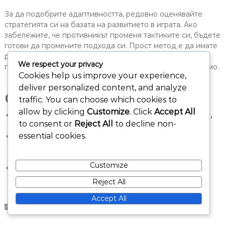
За да подобрите адаптивността, редовно оценявайте
стратегията си на базата на развитието в играта. Ако
забележите, че противникът променя тактиките си, бъдете
готови да промените подхода си. Прост метод е да имате
резервни планове за различни сценарии, което ви
We respect your privacy
позволява бързо да се пренасочите, когато е необходимо.
Cookies help us improve your experience,
deliver personalized content, and analyze
Свързани статии
traffic. You can choose which cookies to
allow by clicking
Customize
. Click
Accept All
Чудото на Родос: Морска сила, Стратегии за отбрана,
to consent or
Reject All
to decline non-
Предимства в зависимост от възрастта
essential cookies.
Ефекти на армада върху игровия процес: Морски
стратегии, Военна експанзия, Динамика на
оценяването
Customize
Възраст Две Решаващи Дървета: Военни срещу
цивилни, Стратегии за проектиране, Баланс на
Reject All
ресурсите
Accept All
Дървета за избор на карти