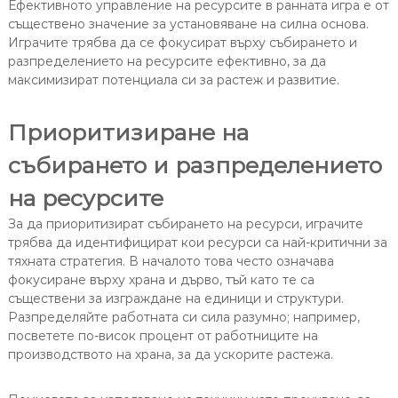
Ефективното управление на ресурсите в ранната игра е от
съществено значение за установяване на силна основа.
Играчите трябва да се фокусират върху събирането и
разпределението на ресурсите ефективно, за да
максимизират потенциала си за растеж и развитие.
Приоритизиране на
събирането и разпределението
на ресурсите
За да приоритизират събирането на ресурси, играчите
трябва да идентифицират кои ресурси са най-критични за
тяхната стратегия. В началото това често означава
фокусиране върху храна и дърво, тъй като те са
съществени за изграждане на единици и структури.
Разпределяйте работната си сила разумно; например,
посветете по-висок процент от работниците на
производството на храна, за да ускорите растежа.