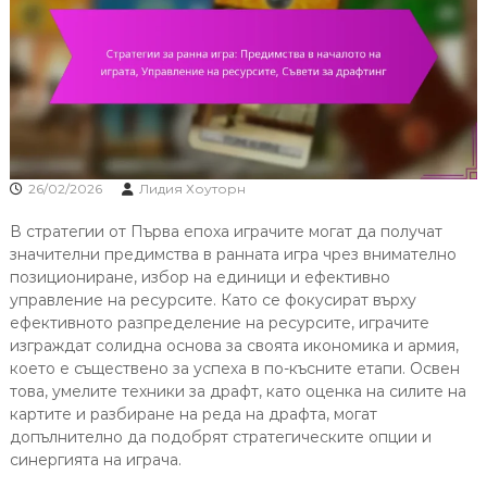
26/02/2026
Лидия Хоуторн
В стратегии от Първа епоха играчите могат да получат
значителни предимства в ранната игра чрез внимателно
позициониране, избор на единици и ефективно
управление на ресурсите. Като се фокусират върху
ефективното разпределение на ресурсите, играчите
изграждат солидна основа за своята икономика и армия,
което е съществено за успеха в по-късните етапи. Освен
това, умелите техники за драфт, като оценка на силите на
картите и разбиране на реда на драфта, могат
допълнително да подобрят стратегическите опции и
синергията на играча.