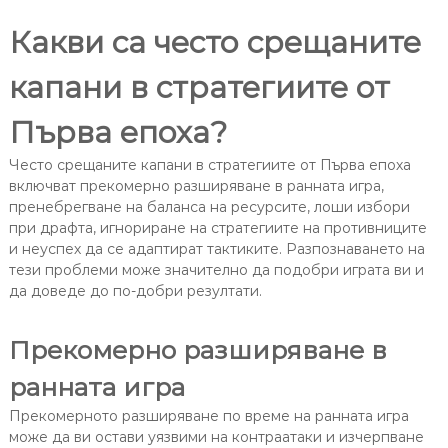
Какви са често срещаните
капани в стратегиите от
Първа епоха?
Често срещаните капани в стратегиите от Първа епоха
включват прекомерно разширяване в ранната игра,
пренебрегване на баланса на ресурсите, лоши избори
при драфта, игнориране на стратегиите на противниците
и неуспех да се адаптират тактиките. Разпознаването на
тези проблеми може значително да подобри играта ви и
да доведе до по-добри резултати.
Прекомерно разширяване в
ранната игра
Прекомерното разширяване по време на ранната игра
може да ви остави уязвими на контраатаки и изчерпване