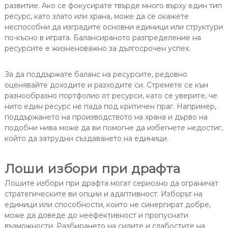
развитие. Ако се фокусирате твърде много върху един тип
ресурс, като злато или храна, може да се окажете
неспособни да изградите основни единици или структури
по-късно в играта. Балансираното разпределение на
ресурсите е жизненоважно за дългосрочен успех.
За да поддържате баланс на ресурсите, редовно
оценявайте доходите и разходите си. Стремете се към
разнообразно портфолио от ресурси, като се уверите, че
нито един ресурс не пада под критичен праг. Например,
поддържането на производството на храна и дърво на
подобни нива може да ви помогне да избегнете недостиг,
който да затрудни създаването на единици.
Лоши избори при драфта
Лошите избори при драфта могат сериозно да ограничат
стратегическите ви опции и адаптивност. Изборът на
единици или способности, които не синергират добре,
може да доведе до неефективност и пропуснати
възможности. Разбирането на силите и слабостите на