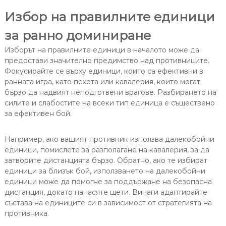
Избор на правилните единици
за ранно доминиране
Изборът на правилните единици в началото може да
предостави значително предимство над противниците.
Фокусирайте се върху единици, които са ефективни в
ранната игра, като пехота или кавалерия, които могат
бързо да надвият неподготвени врагове. Разбирането на
силите и слабостите на всеки тип единица е съществено
за ефективен бой.
Например, ако вашият противник използва далекобойни
единици, помислете за разполагане на кавалерия, за да
затворите дистанцията бързо. Обратно, ако те избират
единици за близък бой, използването на далекобойни
единици може да помогне за поддържане на безопасна
дистанция, докато нанасяте щети. Винаги адаптирайте
състава на единиците си в зависимост от стратегията на
противника.