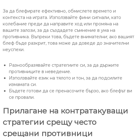
За да блефирате ефективно, обмислете времето и
контекста на играта. Използвайте фини сигнали, като
колебание преди да направите ход или промяна на
вашите залози, за да създадете съмнение в ума на
противника. Въпреки това, бъдете внимателни; ако вашият
блеф бъде разкрит, това може да доведе до значителни
неуспехи.
Разнообразявайте стратегиите си, за да държите
противниците в неведение.
Използвайте език на тялото и тон, за да подсилите
измамата си.
Бъдете готови да се пренасочите бързо, ако блефът ви
се провали.
Прилагане на контратакуващи
стратегии срещу често
срещани противници