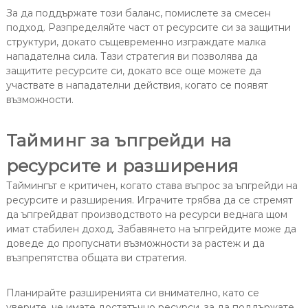
За да поддържате този баланс, помислете за смесен
подход. Разпределяйте част от ресурсите си за защитни
структури, докато същевременно изграждате малка
нападателна сила. Тази стратегия ви позволява да
защитите ресурсите си, докато все още можете да
участвате в нападателни действия, когато се появят
възможности.
Тайминг за ъпгрейди на
ресурсите и разширения
Таймингът е критичен, когато става въпрос за ъпгрейди на
ресурсите и разширения. Играчите трябва да се стремят
да ъпгрейдват производството на ресурси веднага щом
имат стабилен доход. Забавянето на ъпгрейдите може да
доведе до пропуснати възможности за растеж и да
възпрепятства общата ви стратегия.
Планирайте разширенията си внимателно, като се
уверите, че имате достатъчно ресурси, за да поддържате