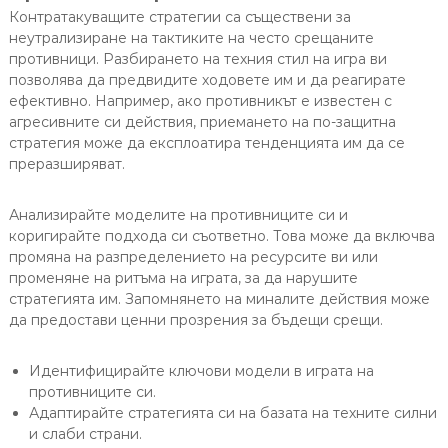
Контратакуващите стратегии са съществени за
неутрализиране на тактиките на често срещаните
противници. Разбирането на техния стил на игра ви
позволява да предвидите ходовете им и да реагирате
ефективно. Например, ако противникът е известен с
агресивните си действия, приемането на по-защитна
стратегия може да експлоатира тенденцията им да се
преразширяват.
Анализирайте моделите на противниците си и
коригирайте подхода си съответно. Това може да включва
промяна на разпределението на ресурсите ви или
променяне на ритъма на играта, за да нарушите
стратегията им. Запомнянето на миналите действия може
да предостави ценни прозрения за бъдещи срещи.
Идентифицирайте ключови модели в играта на
противниците си.
Адаптирайте стратегията си на базата на техните силни
и слаби страни.