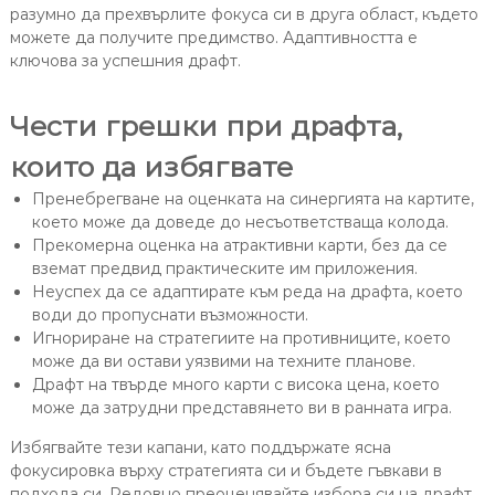
разумно да прехвърлите фокуса си в друга област, където
можете да получите предимство. Адаптивността е
ключова за успешния драфт.
Чести грешки при драфта,
които да избягвате
Пренебрегване на оценката на синергията на картите,
което може да доведе до несъответстваща колода.
Прекомерна оценка на атрактивни карти, без да се
вземат предвид практическите им приложения.
Неуспех да се адаптирате към реда на драфта, което
води до пропуснати възможности.
Игнориране на стратегиите на противниците, което
може да ви остави уязвими на техните планове.
Драфт на твърде много карти с висока цена, което
може да затрудни представянето ви в ранната игра.
Избягвайте тези капани, като поддържате ясна
фокусировка върху стратегията си и бъдете гъвкави в
подхода си. Редовно преоценявайте избора си на драфт