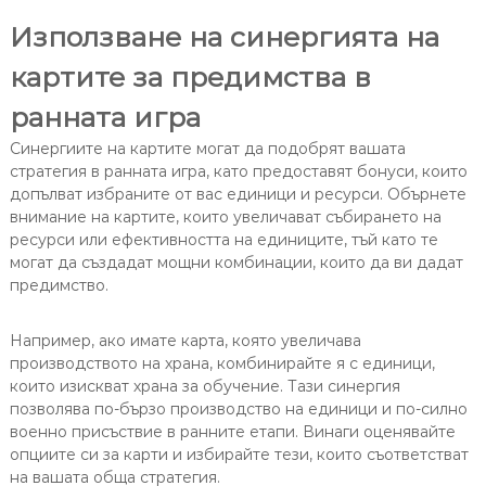
Използване на синергията на
картите за предимства в
ранната игра
Синергиите на картите могат да подобрят вашата
стратегия в ранната игра, като предоставят бонуси, които
допълват избраните от вас единици и ресурси. Обърнете
внимание на картите, които увеличават събирането на
ресурси или ефективността на единиците, тъй като те
могат да създадат мощни комбинации, които да ви дадат
предимство.
Например, ако имате карта, която увеличава
производството на храна, комбинирайте я с единици,
които изискват храна за обучение. Тази синергия
позволява по-бързо производство на единици и по-силно
военно присъствие в ранните етапи. Винаги оценявайте
опциите си за карти и избирайте тези, които съответстват
на вашата обща стратегия.