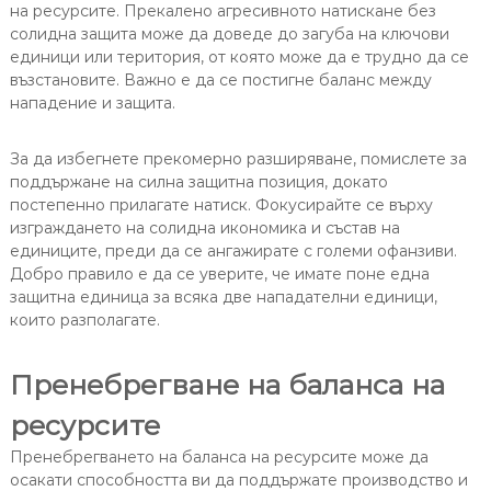
на ресурсите. Прекалено агресивното натискане без
солидна защита може да доведе до загуба на ключови
единици или територия, от която може да е трудно да се
възстановите. Важно е да се постигне баланс между
нападение и защита.
За да избегнете прекомерно разширяване, помислете за
поддържане на силна защитна позиция, докато
постепенно прилагате натиск. Фокусирайте се върху
изграждането на солидна икономика и състав на
единиците, преди да се ангажирате с големи офанзиви.
Добро правило е да се уверите, че имате поне една
защитна единица за всяка две нападателни единици,
които разполагате.
Пренебрегване на баланса на
ресурсите
Пренебрегването на баланса на ресурсите може да
осакати способността ви да поддържате производство и