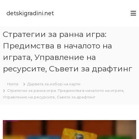
S
k
detskigradini.net
i
p
t
Стратегии за ранна игра:
o
c
Предимства в началото на
o
n
играта, Управление на
t
ресурсите, Съвети за драфтинг
e
n
t
Home
Дървета за избор на карти
Стратегии за ранна игра: Предимства в началото на играта,
Управление на ресурсите, Съвети за драфтинг