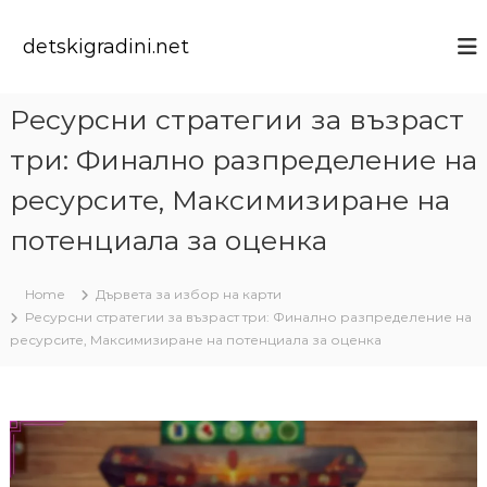
S
k
detskigradini.net
i
p
t
Ресурсни стратегии за възраст
o
c
три: Финално разпределение на
o
n
ресурсите, Максимизиране на
t
потенциала за оценка
e
n
t
Home
Дървета за избор на карти
Ресурсни стратегии за възраст три: Финално разпределение на
ресурсите, Максимизиране на потенциала за оценка