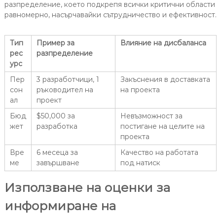
разпределение, което подкрепя всички критични области
равномерно, насърчавайки сътрудничество и ефективност.
Тип
Пример за
Влияние на дисбаланса
рес
разпределение
урс
Пер
3 разработчици, 1
Закъснения в доставката
сон
ръководител на
на проекта
ал
проект
Бюд
$50,000 за
Невъзможност за
жет
разработка
постигане на целите на
проекта
Вре
6 месеца за
Качество на работата
ме
завършване
под натиск
Използване на оценки за
информиране на