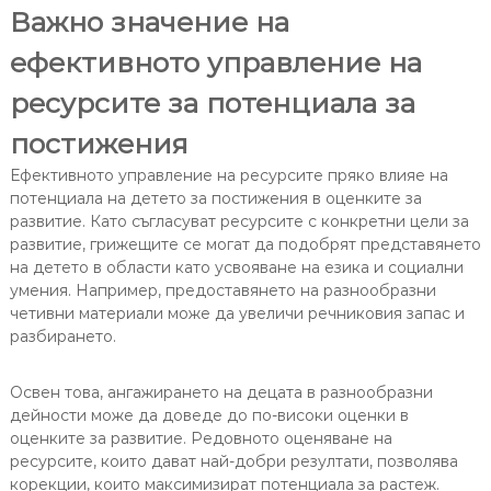
Важно значение на
ефективното управление на
ресурсите за потенциала за
постижения
Ефективното управление на ресурсите пряко влияе на
потенциала на детето за постижения в оценките за
развитие. Като съгласуват ресурсите с конкретни цели за
развитие, грижещите се могат да подобрят представянето
на детето в области като усвояване на езика и социални
умения. Например, предоставянето на разнообразни
четивни материали може да увеличи речниковия запас и
разбирането.
Освен това, ангажирането на децата в разнообразни
дейности може да доведе до по-високи оценки в
оценките за развитие. Редовното оценяване на
ресурсите, които дават най-добри резултати, позволява
корекции, които максимизират потенциала за растеж.