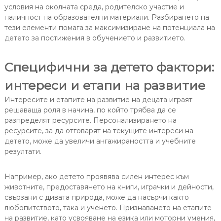
условия на околната среда, родителско участие и
наличност на образователни материали. Разбирането на
тези елементи помага за максимизиране на потенциала на
детето за постижения в обучението и развитието.
Специфични за детето фактори:
интереси и етапи на развитие
Интересите и етапите на развитие на децата играят
решаваща роля в начина, по който трябва да се
разпределят ресурсите. Персонализирането на
ресурсите, за да отговарят на текущите интереси на
детето, може да увеличи ангажираността и учебните
резултати.
Например, ако детето проявява силен интерес към
животните, предоставянето на книги, играчки и дейности,
свързани с дивата природа, може да насърчи както
любопитството, така и ученето. Признаването на етапите
на развитие, като усвояване на езика или моторни умения,