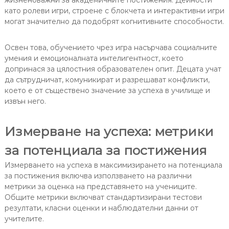
жизненоважни за академичните постижения. Дейности
като ролеви игри, строене с блокчета и интерактивни игри
могат значително да подобрят когнитивните способности.
Освен това, обучението чрез игра насърчава социалните
умения и емоционалната интелигентност, което
допринася за цялостния образователен опит. Децата учат
да сътрудничат, комуникират и разрешават конфликти,
което е от съществено значение за успеха в училище и
извън него.
Измерване на успеха: метрики
за потенциала за постижения
Измерването на успеха в максимизирането на потенциала
за постижения включва използването на различни
метрики за оценка на представянето на учениците.
Общите метрики включват стандартизирани тестови
резултати, класни оценки и наблюдателни данни от
учителите.