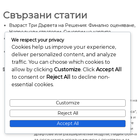
Свързани статии
Възраст Три Дървета на Решения: Финално оценяване,
Напреднали стратегии, Синергии на картите
Чудото на Картаген: Военно разширение,
We respect your privacy
Стратегически съюзи, Контрол на ресурсите
Cookies help us improve your experience,
Чудото на Александрия: Придобиване на знания,
deliver personalized content, and analyze
Избор на карти, Разпределение на ресурси
traffic. You can choose which cookies to
allow by clicking
Customize
. Click
Accept All
Дървета за избор на карти
to consent or
Reject All
to decline non-
essential cookies.
Лидия Хоуторн
Лидия Хоуторн е страстен стратег на настолни
игри и educator, която е посветила кариерата си на
Customize
изследването на сложността на игровите
механики. С фокус върху серията "Седемте чудеса",
Reject All
тя създава подробни стратегически ръководства и
дървета на решенията, за да помогне на играчите
Accept All
да овладеят играта. Когато не анализира картови
драфтове или разширителни модули, Лидия обича
да организира игрални вечери с приятели и да