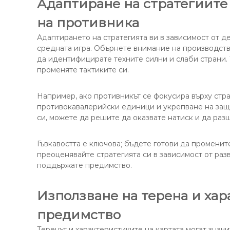
Адаптиране на стратегиите
на противника
Адаптирането на стратегията ви в зависимост от д
средната игра. Обърнете внимание на производств
да идентифицирате техните силни и слаби страни.
променяте тактиките си.
Например, ако противникът се фокусира върху стра
противокавалерийски единици и укрепване на защи
си, можете да решите да оказвате натиск и да раз
Гъвкавостта е ключова; бъдете готови да променит
преоценявайте стратегията си в зависимост от раз
поддържате предимство.
Използване на терена и хар
предимство
Теренът и характеристиките на картата могат значи