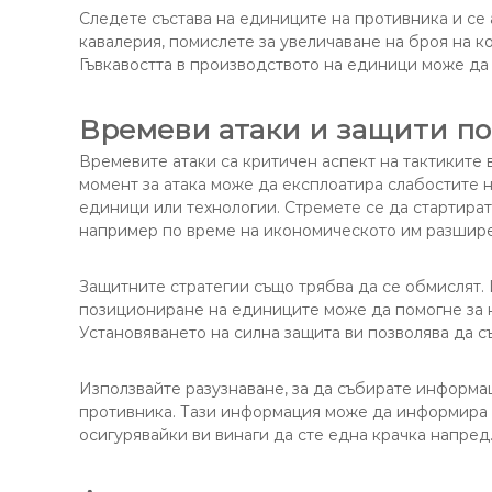
Следете състава на единиците на противника и се 
кавалерия, помислете за увеличаване на броя на к
Гъвкавостта в производството на единици може да 
Времеви атаки и защити по
Времевите атаки са критичен аспект на тактиките
момент за атака може да експлоатира слабостите 
единици или технологии. Стремете се да стартирате
например по време на икономическото им разшире
Защитните стратегии също трябва да се обмислят.
позициониране на единиците може да помогне за н
Установяването на силна защита ви позволява да с
Използвайте разузнаване, за да събирате информа
противника. Тази информация може да информира 
осигурявайки ви винаги да сте една крачка напред