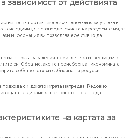
 в зависимост от действията
ействията на противника е жизненоважно за успеха в
ото на единици и разпределението на ресурсите им, за
 Тази информация ви позволява ефективно да
тегия с тежка кавалерия, помислете за инвестиции в
тите си. Обратно, ако те пренебрегват икономиката
ширите собственото си събиране на ресурси.
е подхода си, докато играта напредва. Редовно
виващата се динамика на бойното поле, за да
актеристиките на картата за
телно да влияят на тактиките в средната игра. Високата