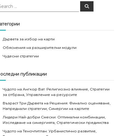
S
e
a
r
c
атегории
h
Дървета за избор на карти
Обяснения на разширителни модули
Чудесни стратегии
оследни публикации
Чудото на Ангкор Ват: Религиозно влияние, Стратегии
за отбрана, Управление на ресурсите
Възраст Три Дървета на Решения: Финално оценяване,
Напреднали стратегии, Синергии на картите
Лидери Най-добри Смески: Оптимални комбинации,
Изследване на синергията, Стратегически предимства
Чудото на Теночтитлан: Урбанистично развитие,