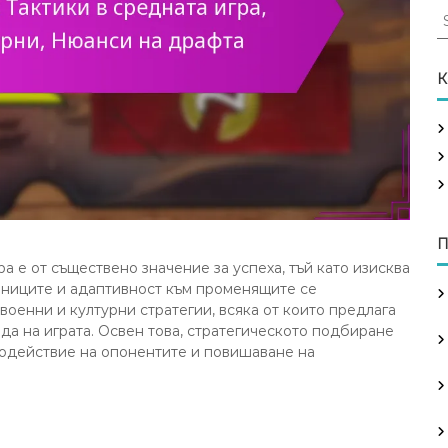
S
e
a
r
К
c
h
f
o
r
:
П
ра е от съществено значение за успеха, тъй като изисква
иниците и адаптивност към променящите се
военни и културни стратегии, всяка от които предлага
да на играта. Освен това, стратегическото подбиране
водействие на опонентите и повишаване на