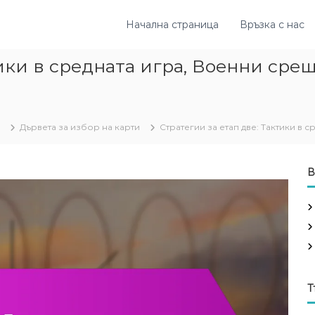
Начална страница
Връзка с нас
тики в средната игра, Военни сре
Дървета за избор на карти
Стратегии за етап две: Тактики в
В
Т