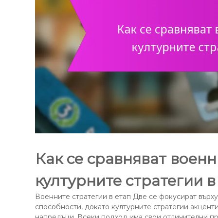
Как се сравняват военн
културните стратегии в
Военните стратегии в етап Две се фокусират върх
способности, докато културните стратегии акценти
напредъци. Всеки подход има свои отличителни пр