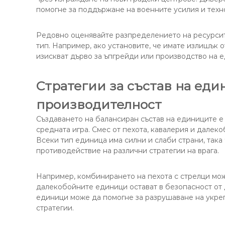
помогне за поддържане на военните усилия и техн
Редовно оценявайте разпределението на ресурсит
тип. Например, ако установите, че имате излишък о
изискват дърво за ъпгрейди или производство на ед
Стратегии за състав на еди
производителност
Създаването на балансиран състав на единиците е
средната игра. Смес от пехота, кавалерия и далек
Всеки тип единица има силни и слаби страни, так
противодействие на различни стратегии на врага.
Например, комбинирането на пехота с стрелци мож
далекобойните единици остават в безопасност от 
единици може да помогне за разрушаване на укреп
стратегии.