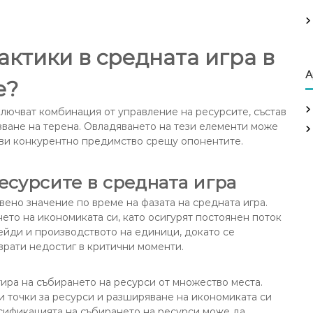
актики в средната игра в
А
е?
ключват комбинация от управление на ресурсите, състав
зване на терена. Овладяването на тези елементи може
ави конкурентно предимство срещу опонентите.
есурсите в средната игра
ено значение по време на фазата на средната игра.
ето на икономиката си, като осигурят постоянен поток
рейди и производството на единици, докато се
врати недостиг в критични моменти.
тира на събирането на ресурси от множество места.
и точки за ресурси и разширяване на икономиката си
сификацията на събирането на ресурси може да