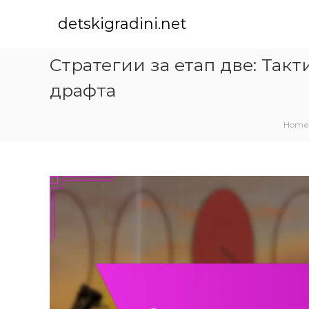
S
k
detskigradini.net
i
p
Стратегии за етап две: Так
t
o
драфта
c
o
n
Home
t
e
n
t