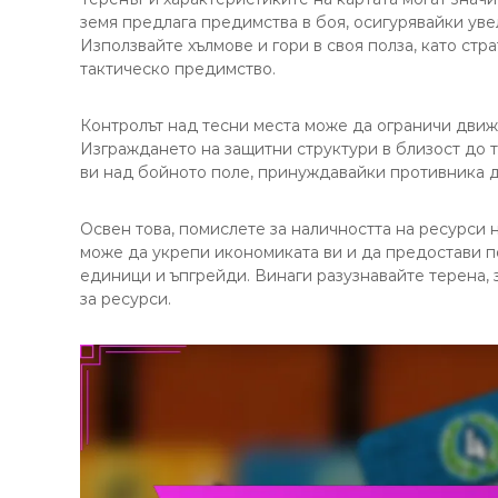
земя предлага предимства в боя, осигурявайки ув
Използвайте хълмове и гори в своя полза, като ст
тактическо предимство.
Контролът над тесни места може да ограничи движе
Изграждането на защитни структури в близост до
ви над бойното поле, принуждавайки противника д
Освен това, помислете за наличността на ресурси 
може да укрепи икономиката ви и да предостави п
единици и ъпгрейди. Винаги разузнавайте терена,
за ресурси.