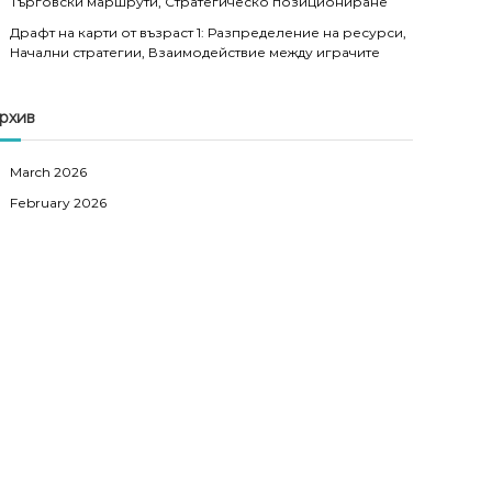
Търговски маршрути, Стратегическо позициониране
Драфт на карти от възраст 1: Разпределение на ресурси,
Начални стратегии, Взаимодействие между играчите
рхив
March 2026
February 2026