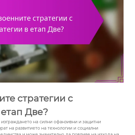
ите стратегии с
 етап Две?
у изграждането на силни офанзивни и защитни
рат на развитието на технологии и социални
едимства и може значително да повлияе на изхода на