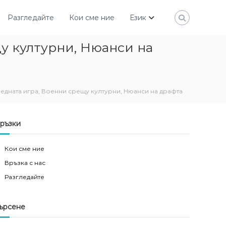
Разгледайте
Кои сме ние
Език
щу културни, Нюанси на
 средната игра, Военни срещу културни, Нюанси на драфта
ръзки
Кои сме ние
Връзка с нас
Разгледайте
ърсене