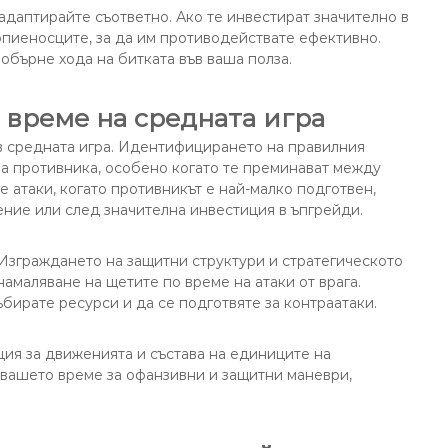
адаптирайте съответно. Ако те инвестират значително в
опиеносците, за да им противодействате ефективно.
обърне хода на битката във ваша полза.
 време на средната игра
 в средната игра. Идентифицирането на правилния
на противника, особено когато те преминават между
 атаки, когато противникът е най-малко подготвен,
ние или след значителна инвестиция в ъпгрейди.
 Изграждането на защитни структури и стратегическото
амаляване на щетите по време на атаки от врага.
ъбирате ресурси и да се подготвяте за контраатаки.
ция за движенията и състава на единиците на
вашето време за офанзивни и защитни маневри,
.