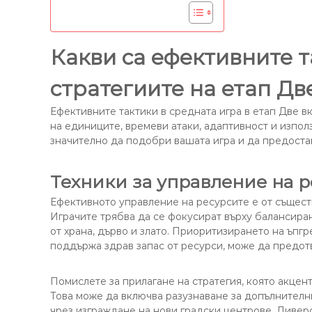
Какви са ефективните т
стратегиите на етап Дв
Ефективните тактики в средната игра в етап Две в
на единиците, времеви атаки, адаптивност и изпол
значително да подобри вашата игра и да предост
Техники за управление на р
Ефективното управление на ресурсите е от съществ
Играчите трябва да се фокусират върху балансиран
от храна, дърво и злато. Приоритизирането на ъпг
поддържа здрав запас от ресурси, може да предот
Помислете за прилагане на стратегия, която акцен
Това може да включва разузнаване за допълнителн
чрез изграждане на нови градски центрове. Дивер