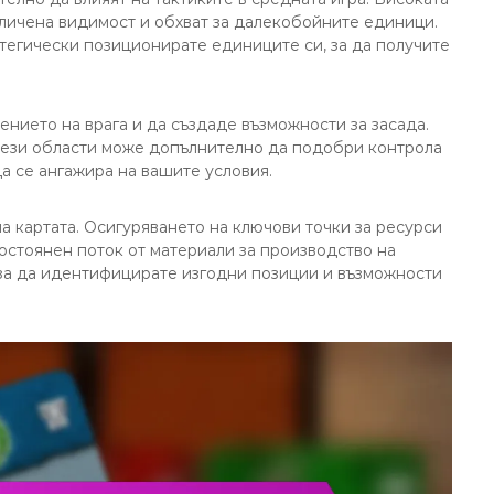
еличена видимост и обхват за далекобойните единици.
ратегически позиционирате единиците си, за да получите
нието на врага и да създаде възможности за засада.
 тези области може допълнително да подобри контрола
а се ангажира на вашите условия.
на картата. Осигуряването на ключови точки за ресурси
остоянен поток от материали за производство на
 за да идентифицирате изгодни позиции и възможности