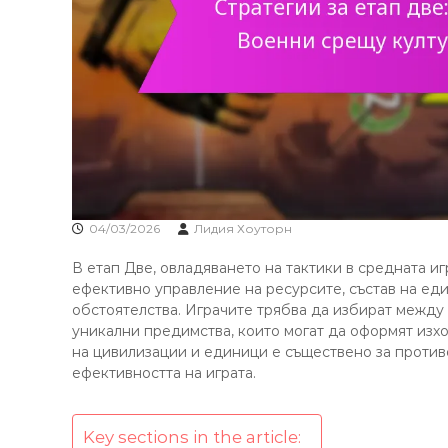
04/03/2026
Лидия Хоуторн
В етап Две, овладяването на тактики в средната иг
ефективно управление на ресурсите, състав на ед
обстоятелства. Играчите трябва да избират между 
уникални предимства, които могат да оформят изхо
на цивилизации и единици е съществено за проти
ефективността на играта.
Key sections in the article: