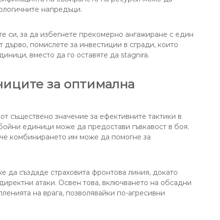
ологичните напредъци.
е си, за да избегнете прекомерно ангажиране с един
т дърво, помислете за инвестиции в сгради, които
иници, вместо да го оставяте да stagnira.
ниците за оптимална
 от съществено значение за ефективните тактики в
обойни единици може да предостави гъвкавост в боя.
а че комбинирането им може да помогне за
е да създаде страховита фронтова линия, докато
директни атаки. Освен това, включването на обсадни
ленията на врага, позволявайки по-агресивни