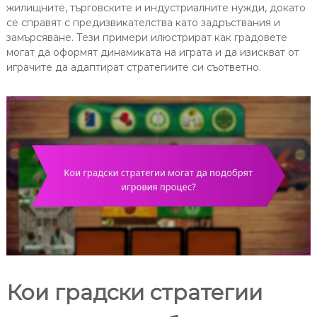
жилищните, търговските и индустриалните нужди, докато
се справят с предизвикателства като задръствания и
замърсяване. Тези примери илюстрират как градовете
могат да оформят динамиката на играта и да изискват от
играчите да адаптират стратегиите си съответно.
Кои градски стратегии