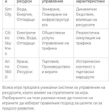
а
ресурси
управление
характеристики
Sim
Вода,
Зониране,
Динамични
City
Енергия,
Планиране на
бедствия,
Отпадъци
инфраструктур
влияещи на
ата
ресурсите
Citi
Електриче
Обществени
Реалистична
es:
ство, Вода,
услуги,
симулация на
Sky
Отпадъци
Управление на
трафика
line
трафика
s
An
Храна,
Търговия,
Исторически
no
Стоки,
Производствен
контекст с
180
Ресурси
и вериги
търговски
0
маршрути
Всяка игра предлага уникални системи за управление на
ресурсите, които влияят на стратегиите за игра.
Разбирането на тези разлики може да помогне на
играчите да изберат правилния подход за целите си за
градско развитие.