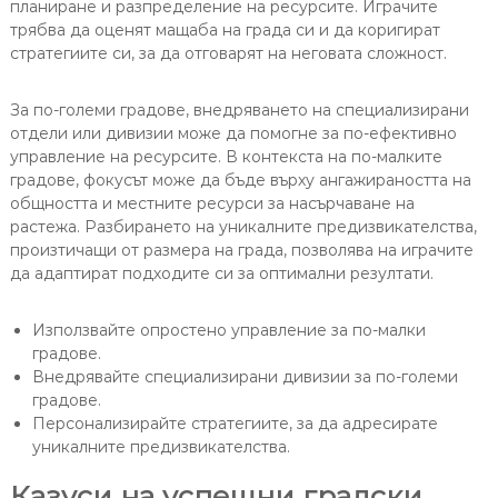
планиране и разпределение на ресурсите. Играчите
трябва да оценят мащаба на града си и да коригират
стратегиите си, за да отговарят на неговата сложност.
За по-големи градове, внедряването на специализирани
отдели или дивизии може да помогне за по-ефективно
управление на ресурсите. В контекста на по-малките
градове, фокусът може да бъде върху ангажираността на
общността и местните ресурси за насърчаване на
растежа. Разбирането на уникалните предизвикателства,
произтичащи от размера на града, позволява на играчите
да адаптират подходите си за оптимални резултати.
Използвайте опростено управление за по-малки
градове.
Внедрявайте специализирани дивизии за по-големи
градове.
Персонализирайте стратегиите, за да адресирате
уникалните предизвикателства.
Казуси на успешни градски