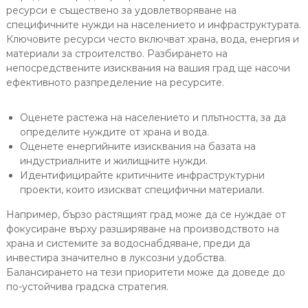
ресурси е съществено за удовлетворяване на
специфичните нужди на населението и инфраструктурата.
Ключовите ресурси често включват храна, вода, енергия и
материали за строителство. Разбирането на
непосредствените изисквания на вашия град ще насочи
ефективното разпределение на ресурсите.
Оценете растежа на населението и плътността, за да
определите нуждите от храна и вода.
Оценете енергийните изисквания на базата на
индустриалните и жилищните нужди.
Идентифицирайте критичните инфраструктурни
проекти, които изискват специфични материали.
Например, бързо растящият град може да се нуждае от
фокусиране върху разширяване на производството на
храна и системите за водоснабдяване, преди да
инвестира значително в луксозни удобства.
Балансирането на тези приоритети може да доведе до
по-устойчива градска стратегия.