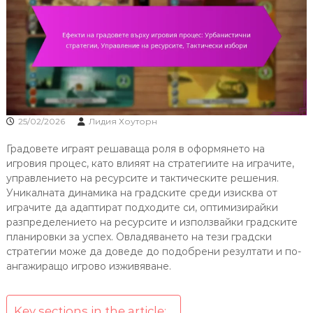
25/02/2026
Лидия Хоуторн
Градовете играят решаваща роля в оформянето на
игровия процес, като влияят на стратегиите на играчите,
управлението на ресурсите и тактическите решения.
Уникалната динамика на градските среди изисква от
играчите да адаптират подходите си, оптимизирайки
разпределението на ресурсите и използвайки градските
планировки за успех. Овладяването на тези градски
стратегии може да доведе до подобрени резултати и по-
ангажиращо игрово изживяване.
Key sections in the article: