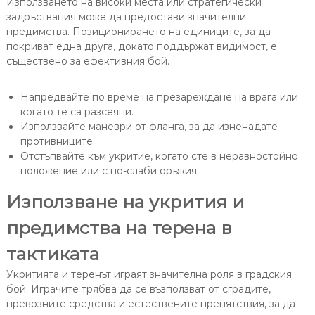
Използването на високи места или стратегически
задръствания може да предостави значителни
предимства. Позиционирането на единиците, за да
покриват една друга, докато поддържат видимост, е
съществено за ефективния бой.
Напредвайте по време на презареждане на врага или
когато те са разсеяни.
Използвайте маневри от фланга, за да изненадате
противниците.
Отстъпвайте към укритие, когато сте в неравностойно
положение или с по-слаби оръжия.
Използване на укрития и
предимства на терена в
тактиката
Укритията и теренът играят значителна роля в градския
бой. Играчите трябва да се възползват от сградите,
превозните средства и естествените препятствия, за да