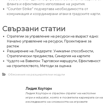
фланга и ефективното използване на укрития.
“Counter-Strike” подчертава необходимостта от
комуникация и координирани атаки в градските карти.
Свързани статии
Стратегии за управление на ресурси на възраст едно:
Начално управление на ресурси, Проектиране за
растеж
Разширение на Лидерите: Уникални способности,
Стратегически предимства, Синергия на картите
Чудото на Вавилон: Търговски маршрути, Ефективност
на строителството, Методи за оценка
Обяснения на разширителни модули
Лидия Хоуторн
Лидия Хоуторн е страстен стратег на настолни
игри и educator, която е посветила кариерата си на
изследването на сложността на игровите