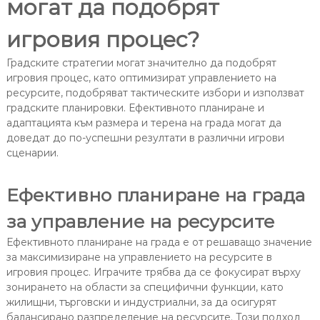
могат да подобрят
игровия процес?
Градските стратегии могат значително да подобрят
игровия процес, като оптимизират управлението на
ресурсите, подобряват тактическите избори и използват
градските планировки. Ефективното планиране и
адаптацията към размера и терена на града могат да
доведат до по-успешни резултати в различни игрови
сценарии.
Ефективно планиране на града
за управление на ресурсите
Ефективното планиране на града е от решаващо значение
за максимизиране на управлението на ресурсите в
игровия процес. Играчите трябва да се фокусират върху
зонирането на области за специфични функции, като
жилищни, търговски и индустриални, за да осигурят
балансирано разпределение на ресурсите. Този подход