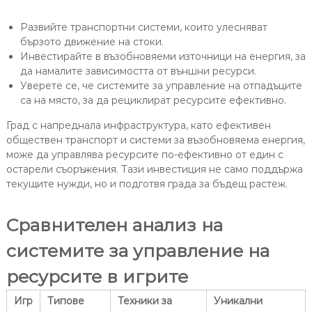
Развийте транспортни системи, които улесняват
бързото движение на стоки.
Инвестирайте в възобновяеми източници на енергия, за
да намалите зависимостта от външни ресурси.
Уверете се, че системите за управление на отпадъците
са на място, за да рециклират ресурсите ефективно.
Град с напреднала инфраструктура, като ефективен
обществен транспорт и системи за възобновяема енергия,
може да управлява ресурсите по-ефективно от един с
остарели съоръжения. Тази инвестиция не само поддържа
текущите нужди, но и подготвя града за бъдещ растеж.
Сравнителен анализ на
системите за управление на
ресурсите в игрите
Игр
Типове
Техники за
Уникални