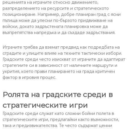
решенията на играчите относно движението,
разпределението на ресурсите и стратегическото
позициониране. Например, добре планиран град с ясни
пътища може да улесни по-бързото придвижване на
войски, докато задръстената планировка може да
възпрепятства напредъка и да създаде задръствания.
Играчите трябва да вземат предвид как подредбата на
сградите и улиците влияе на техните тактически избори.
Градските среди често изискват от играчите да адаптират
стратегиите си в зависимост от наличните маршрути и
укрития, което прави планирането на града критичен
фактор в игровия процес.
Ролята на градските среди в
стратегическите игри
Градските среди служат като сложни бойни полета в
стратегическите игри, предлагайки както възможности,
така и предизвикателства. Те често съдържат ценни