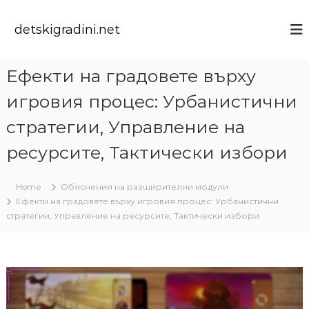
S
k
detskigradini.net
i
p
t
Ефекти на градовете върху
o
c
игровия процес: Урбанистични
o
n
стратегии, Управление на
t
ресурсите, Тактически избори
e
n
t
Home
Обяснения на разширителни модули
Ефекти на градовете върху игровия процес: Урбанистични
стратегии, Управление на ресурсите, Тактически избори