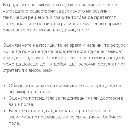
В градските ангажименти оценката на риска спрямо
наградата е съществена за вземането на разумни
тактически решения. Играчите трябва да претеглят
потенциалните ползи от агресивните маневри спрямо
рисковете от излагане на единиците си.
Оценяването на позициите на врага и наличните ресурси
може да помогне да се определи кога да се ангажират
или да се задържат. Понякога, консервативният подход
може да доведе до по-добри дългосрочни резултати от
стратегия с висок риск.
Обмислете силата на вражеските сили преди да се
ангажирате в атака.
Оценете потенциала за подсилвания или доставки в
ваша полза.
Бъдете готови да адаптирате стратегията си в
зависимост от развиващата се ситуация на бойното
поле.