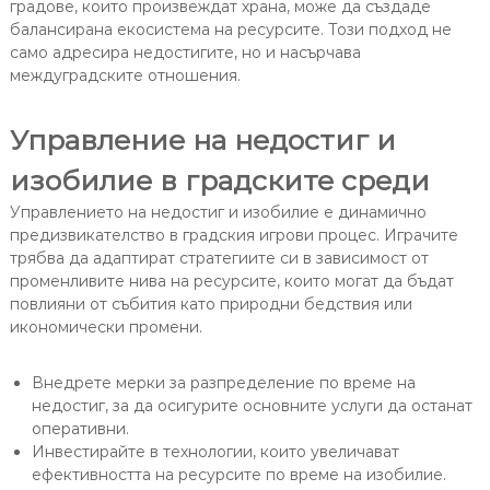
градове, които произвеждат храна, може да създаде
балансирана екосистема на ресурсите. Този подход не
само адресира недостигите, но и насърчава
междуградските отношения.
Управление на недостиг и
изобилие в градските среди
Управлението на недостиг и изобилие е динамично
предизвикателство в градския игрови процес. Играчите
трябва да адаптират стратегиите си в зависимост от
променливите нива на ресурсите, които могат да бъдат
повлияни от събития като природни бедствия или
икономически промени.
Внедрете мерки за разпределение по време на
недостиг, за да осигурите основните услуги да останат
оперативни.
Инвестирайте в технологии, които увеличават
ефективността на ресурсите по време на изобилие.