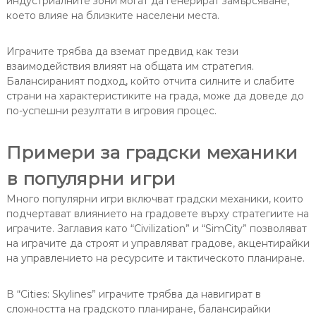
индустриалните зони могат да генерират замърсяване,
което влияе на близките населени места.
Играчите трябва да вземат предвид как тези
взаимодействия влияят на общата им стратегия.
Балансираният подход, който отчита силните и слабите
страни на характеристиките на града, може да доведе до
по-успешни резултати в игровия процес.
Примери за градски механики
в популярни игри
Много популярни игри включват градски механики, които
подчертават влиянието на градовете върху стратегиите на
играчите. Заглавия като “Civilization” и “SimCity” позволяват
на играчите да строят и управляват градове, акцентирайки
на управлението на ресурсите и тактическото планиране.
В “Cities: Skylines” играчите трябва да навигират в
сложността на градското планиране, балансирайки