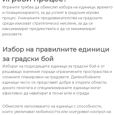
Играчите трябва да обмислят избора на единици, времето
и позиционирането, за да успеят в градския игрови
процес. Уникалните предизвикателства на градските
среди изискват стратегическо мислене, за да се
максимизират предимствата и да се минимизират
рисковете.
Избор на правилните единици
за градски бой
Изборът на подходящите единици за градски бой е от
решаващо значение поради ограничените пространства и
сложните планировки на градовете. Далекобойните
единици често се представят добре в открити области,
докато пехотата и специализираните единици могат
ефективно да навигират в тесни ъгли и сгради.
Обмислете използването на единици с способности,
които увеличават мобилността или осигуряват контрол на