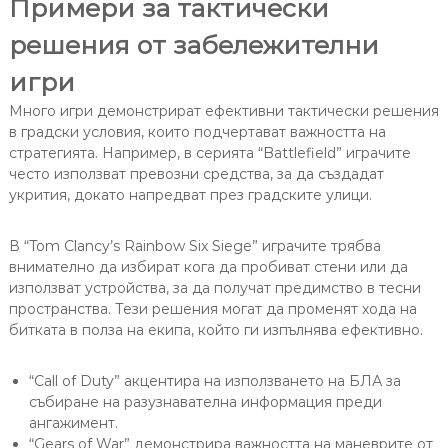
Примери за тактически
решения от забележителни
игри
Много игри демонстрират ефективни тактически решения
в градски условия, които подчертават важността на
стратегията. Например, в серията “Battlefield” играчите
често използват превозни средства, за да създадат
укрития, докато напредват през градските улици.
В “Tom Clancy’s Rainbow Six Siege” играчите трябва
внимателно да избират кога да пробиват стени или да
използват устройства, за да получат предимство в тесни
пространства. Тези решения могат да променят хода на
битката в полза на екипа, който ги изпълнява ефективно.
“Call of Duty” акцентира на използването на БЛА за
събиране на разузнавателна информация преди
ангажимент.
“Gears of War” демонстрира важността на маневрите от