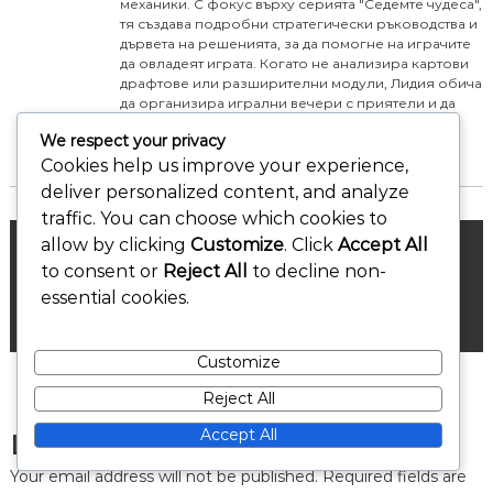
механики. С фокус върху серията "Седемте чудеса",
тя създава подробни стратегически ръководства и
дървета на решенията, за да помогне на играчите
да овладеят играта. Когато не анализира картови
драфтове или разширителни модули, Лидия обича
да организира игрални вечери с приятели и да
споделя своите прозрения чрез блога си на
We respect your privacy
denicek.eu.
Cookies help us improve your experience,
deliver personalized content, and analyze
traffic. You can choose which cookies to
P
Ефекти на армада върху игровия процес: Морски
allow by clicking
Customize
. Click
Accept All
стратегии, Военна експанзия, Динамика на
оценяването
to consent or
Reject All
to decline non-
o
essential cookies.
Стратегии за модула на градовете: Ползи от града,
s
Генериране на ресурси, Стратегическо планиране
Customize
t
Reject All
n
Accept All
Leave a Reply
Your email address will not be published.
Required fields are
a