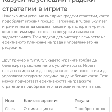
стратегии в игрите
Няколко игри успешно внедриха градски стратегии, които
подобряват игровия процес. Например, в “Cities: Skylines”
играчите могат да създават сложни транспортни мрежи,
които оптимизират потока на ресурси и намаляват
задръстванията. Този подход демонстрира важността на
ефективното планиране на града и управлението на
ресурсите.
Друг пример е “SimCity”, където играчите трябва да
балансират разширението с устойчивостта. Играта
насърчава играчите да внедряват зелени технологии и да
управляват ресурсите разумно, за да избегнат кризи. Тези
казуси подчертават ефективността на градските
стратегии в подобряването на игровите изживявания.
Игра
Ключова стратегия
Резултат
Cities:
Оптимизация на
Подобрен поток