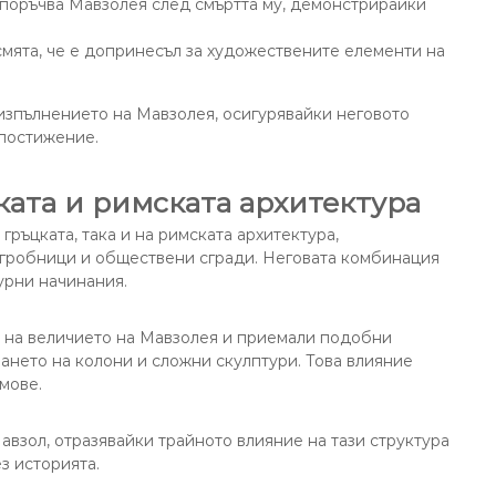
о поръчва Мавзолея след смъртта му, демонстрирайки
 смята, че е допринесъл за художествените елементи на
 изпълнението на Мавзолея, осигурявайки неговото
 постижение.
ата и римската архитектура
гръцката, така и на римската архитектура,
 гробници и обществени сгради. Неговата комбинация
урни начинания.
и на величието на Мавзолея и приемали подобни
ването на колони и сложни скулптури. Това влияние
мове.
авзол, отразявайки трайното влияние на тази структура
з историята.