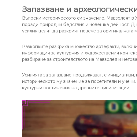
Запазване и археологическ
Въпреки историческото си значение, Мавзолеят в 
поради природни бедствия и човешка дейност. Дне
усилия целят да разкрият повече за оригиналната м
Разкопките разкриха множество артефакти, включи
информация за културния и художествения контекс
разбиране за строителството на Мавзолея и негова
Усилията за запазване продължават, с инициативи,
историческото му значение за посетители и учени.
културни постижения на древните цивилизации.