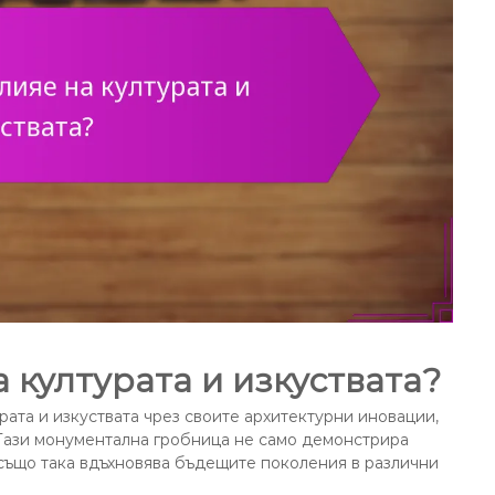
 културата и изкуствата?
рата и изкуствата чрез своите архитектурни иновации,
Тази монументална гробница не само демонстрира
също така вдъхновява бъдещите поколения в различни