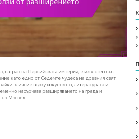
a
r
К
c
h
f
o
r
:
П
л, сатрап на Персийската империя, е известен със
ние като едно от Седемте чудеса на древния свят.
вайки влияние върху изкуството, литературата и
ременно насърчава разширяването на града и
 на Мавзол.