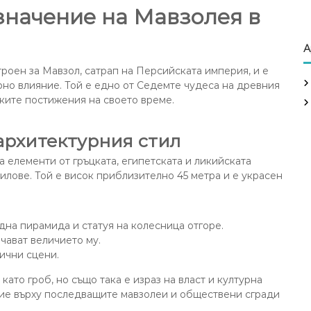
значение на Мавзолея в
А
роен за Мавзол, сатрап на Персийската империя, и е
рно влияние. Той е едно от Седемте чудеса на древния
ките постижения на своето време.
архитектурния стил
ва елементи от гръцката, египетската и ликийската
илове. Той е висок приблизително 45 метра и е украсен
дна пирамида и статуя на колесница отгоре.
чават величието му.
ични сцени.
ато гроб, но също така е израз на власт и културна
ние върху последващите мавзолеи и обществени сгради