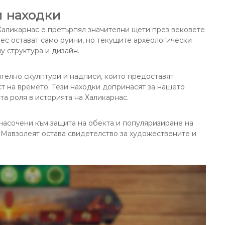
и находки
Халикарнас е претърпял значителни щети през вековете
с остават само руини, но текущите археологически
у структура и дизайн.
телно скулптури и надписи, които предоставят
т на времето. Тези находки допринасят за нашето
та роля в историята на Халикарнас.
 насочени към защита на обекта и популяризиране на
 Мавзолеят остава свидетелство за художествените и