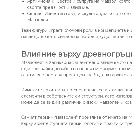
Артимисия II: Сестра и съпруга на Мавзол, коят
своята преданост и влияние.
Скопас: Известен гръцки скулптор, за когото се
Мавзолея.
Тези фигури играят ключови роли в концепцията и
наследство като символ на любов и художествено
Влияние върху древногръцк
Мавзолеят в Халикарнас значително влияе както на 
вдъхновявайки дизайна на по-късни монументални
от стилове поставя прецедент за бъдещи архитект
Римските архитекти, по-специално, се възхищавал
елементи в собствените си структури, като използ
може да се види в различни римски мавзолеи и хра
Самият термин “мавзолей” произлиза от името на М
върху архитектурната терминология и практики пре