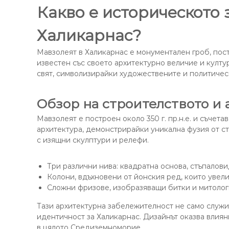
Какво е историческото 
Халикарнас?
Мавзолеят в Халикарнас е монументален гроб, пост
известен със своето архитектурно величие и култу
свят, символизирайки художествените и политичес
Обзор на строителството и 
Мавзолеят е построен около 350 г. пр.н.е. и съчета
архитектура, демонстрирайки уникална фузия от ст
с изящни скулптури и релефи.
Три различни нива: квадратна основа, стъпалови
Колони, вдъхновени от йонския ред, които увели
Сложни фризове, изобразяващи битки и митолог
Тази архитектурна забележителност не само служи к
идентичност за Халикарнас. Дизайнът оказва влия
в цялото Средиземноморие.