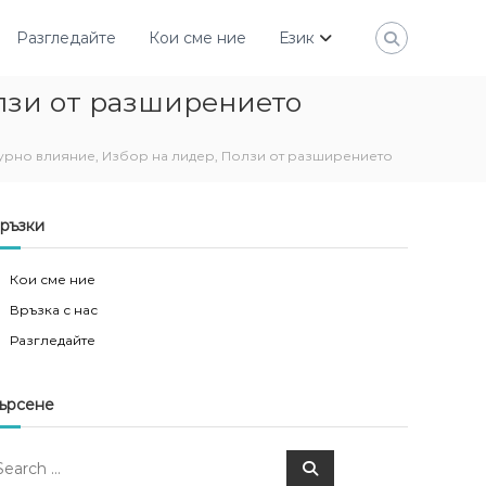
Разгледайте
Кои сме ние
Език
олзи от разширението
турно влияние, Избор на лидер, Ползи от разширението
ръзки
Кои сме ние
Връзка с нас
Разгледайте
ърсене
S
e