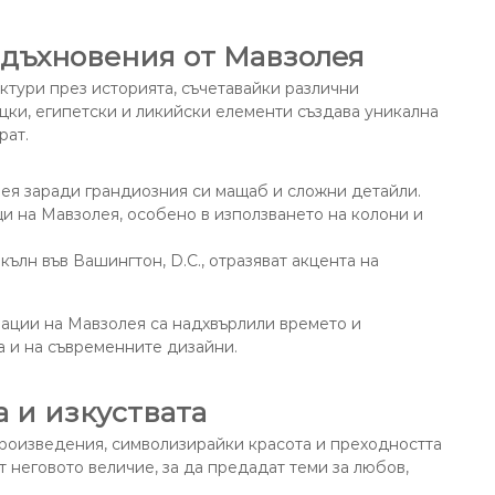
дъхновения от Мавзолея
ктури през историята, съчетавайки различни
цки, египетски и ликийски елементи създава уникална
рат.
лея заради грандиозния си мащаб и сложни детайли.
и на Мавзолея, особено в използването на колони и
лн във Вашингтон, D.C., отразяват акцента на
ации на Мавзолея са надхвърлили времето и
ка и на съвременните дизайни.
 и изкуствата
роизведения, символизирайки красота и преходността
т неговото величие, за да предадат теми за любов,