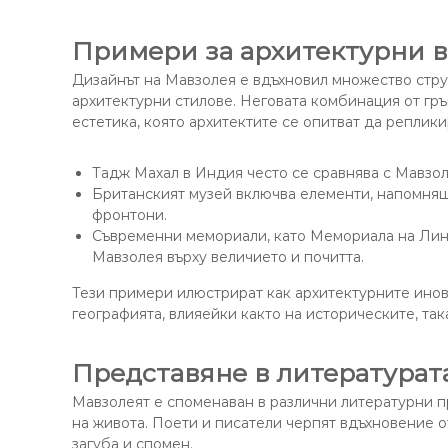
Примери за архитектурни в
Дизайнът на Мавзолея е вдъхновил множество стру
архитектурни стилове. Неговата комбинация от гръ
естетика, която архитектите се опитват да реплики
Тадж Махал в Индия често се сравнява с Мавзо
Британският музей включва елементи, напомнящ
фронтони.
Съвременни мемориали, като Мемориала на Линкъ
Мавзолея върху величието и почитта.
Тези примери илюстрират как архитектурните инов
географията, влияейки както на историческите, та
Представяне в литературата
Мавзолеят е споменаван в различни литературни п
на живота. Поети и писатели черпят вдъхновение о
загуба и спомен.