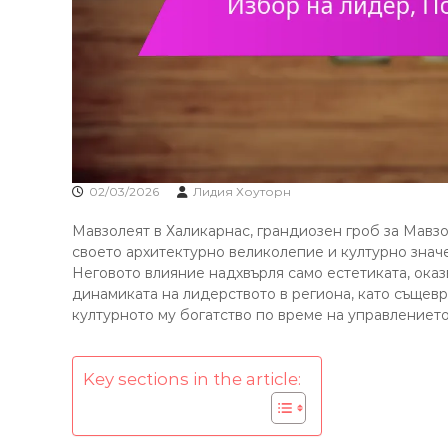
02/03/2026
Лидия Хоуторн
Мавзолеят в Халикарнас, грандиозен гроб за Мавзо
своето архитектурно великолепие и културно значе
Неговото влияние надхвърля само естетиката, оказ
динамиката на лидерството в региона, като същев
културното му богатство по време на управлението
Key sections in the article: