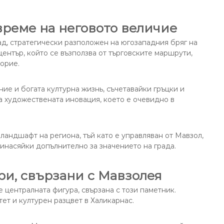
време на неговото величие
рад, стратегически разположен на югозападния бряг на
център, който се възползва от търговските маршрути,
орие.
ние и богата културна жизнь, съчетавайки гръцки и
а художествената иновация, което е очевидно в
ландшафт на региона, тъй като е управляван от Мавзол,
инасяйки допълнително за значението на града.
и, свързани с Мавзолея
е централната фигура, свързана с този паметник.
т и културен разцвет в Халикарнас.