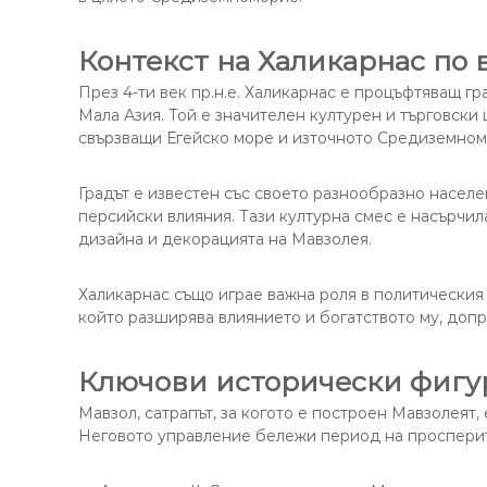
Контекст на Халикарнас по 
През 4-ти век пр.н.е. Халикарнас е процъфтяващ г
Мала Азия. Той е значителен културен и търговски 
свързващи Егейско море и източното Средиземном
Градът е известен със своето разнообразно населе
персийски влияния. Тази културна смес е насърчил
дизайна и декорацията на Мавзолея.
Халикарнас също играе важна роля в политическия 
който разширява влиянието и богатството му, допр
Ключови исторически фигур
Мавзол, сатрапът, за когото е построен Мавзолеят, 
Неговото управление бележи период на просперите