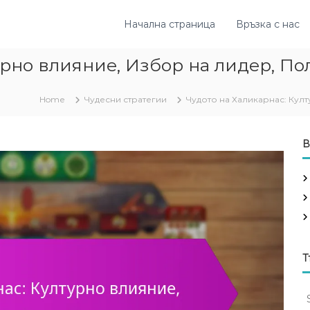
Начална страница
Връзка с нас
урно влияние, Избор на лидер, П
Home
Чудесни стратегии
Чудото на Халикарнас: Кул
В
Т
S
e