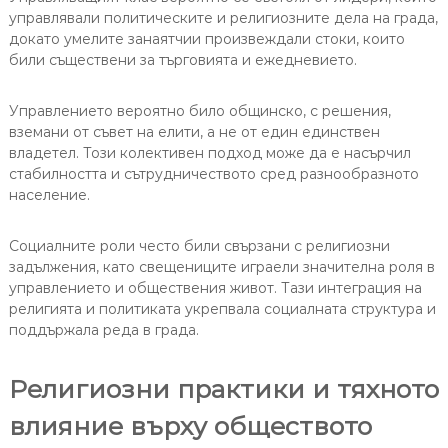
управлявали политическите и религиозните дела на града,
докато умелите занаятчии произвеждали стоки, които
били съществени за търговията и ежедневието.
Управлението вероятно било общинско, с решения,
вземани от съвет на елити, а не от един единствен
владетел. Този колективен подход може да е насърчил
стабилността и сътрудничеството сред разнообразното
население.
Социалните роли често били свързани с религиозни
задължения, като свещениците играели значителна роля в
управлението и обществения живот. Тази интеграция на
религията и политиката укрепвала социалната структура и
поддържала реда в града.
Религиозни практики и тяхното
влияние върху обществото