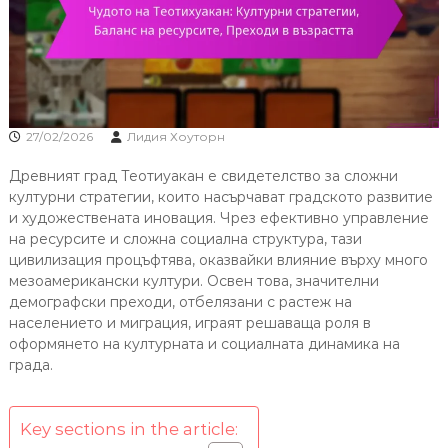
27/02/2026
Лидия Хоуторн
Древният град Теотиуакан е свидетелство за сложни
културни стратегии, които насърчават градското развитие
и художествената иновация. Чрез ефективно управление
на ресурсите и сложна социална структура, тази
цивилизация процъфтява, оказвайки влияние върху много
мезоамерикански култури. Освен това, значителни
демографски преходи, отбелязани с растеж на
населението и миграция, играят решаваща роля в
оформянето на културната и социалната динамика на
града.
Key sections in the article: