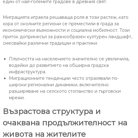
един от най-големите градове в древния свят.
Миграцията играела решаваща роля в този растеж, като
хора от околните региони се преместили в града за
икономически възможности и социална мобилност. Този
приток допринесъл за разнообразен културен ландшафт,
смесвайки различни традиции и практики.
Плътността на населението значително се увеличила,
водейки до развитието на обширна градска
инфраструктура.
Миграционните тенденции често отразявали по-
широки регионални динамики, включително
разширяване на селското стопанство и търговски
мрежи.
Възрастова структура и
очаквана продължителност на
живота на жителите