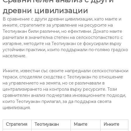
древни цивилизации
В сравнение с други древни цивилизации, като маите и
инките, стратегиите за управление на ресурсите на
Теотиуакан били различни, но ефективни. Докато маите
разчитали в значителна степен на селскостопанството с
изгаряне, методите на Теотиуакан се фокусирали върху
устойчиви практики, които поддържали по-голямо градско
население.
Инките, известни със своите напреднали селскостопански
тераси, споделяли сходства с Теотиуакан по отношение
на управлението на земята, но се различавали в
централизирането на контрола върху ресурсите. Този
сравнителен анализ подчертава иновационните подходи,
които Теотиуакан прилагал, за да поддържа своята
цивилизация.
Стратегия
Теотиуакан
Маите
Инките