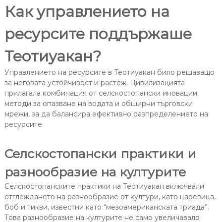
Как управлението на
ресурсите поддържаше
Теотиуакан?
Управлението на ресурсите в Теотиуакан било решаващо
за неговата устойчивост и растеж. Цивилизацията
прилагала комбинация от селскостопански иновации,
методи за опазване на водата и обширни търговски
мрежи, за да балансира ефективно разпределението на
ресурсите.
Селскостопански практики и
разнообразие на културите
Селскостопанските практики на Теотиуакан включвали
отглеждането на разнообразие от култури, като царевица,
боб и тикви, известни като “мезоамериканската триада”.
Това разнообразие на културите не само увеличавало