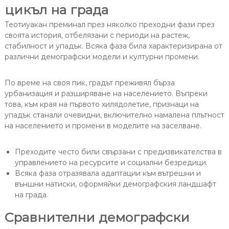
цикъл на града
Теотиуакан преминал през няколко преходни фази през
своята история, отбелязани с периоди на растеж,
стабилност и упадък. Всяка фаза била характеризирана от
различни демографски модели и културни промени.
По време на своя пик, градът преживял бърза
урбанизация и разширяване на населението. Въпреки
това, към края на първото хилядолетие, признаци на
упадък станали очевидни, включително намалена плътност
на населението и промени в моделите на заселване.
Преходите често били свързани с предизвикателства в
управлението на ресурсите и социални безредици.
Всяка фаза отразявала адаптации към вътрешни и
външни натиски, оформяйки демографския ландшафт
на града.
Сравнителни демографски