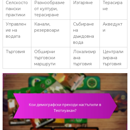
Селскосто
Разнообразие
Изгаряне
Терасира
пански
от култури,
не
практики
терасиране
Управлен
Канали,
Събиране
Акведукт
ие на
резервоари
на
и
водата
дъждовна
вода
Търговия
Обширни
Локализир
Централи
търговски
ана
зирана
маршрути
търговия
търговия