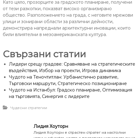
Като цяло, прозорците за градското планиране, получени
от тези разкопки, показват високо организирано
общество. Разположението на града, с неговите мрежови
улици и зонирани области за различни дейности,
демонстрира напреднали архитектурни иновации, които
били влиятелни в мезоамериканската култура.
Свързани статии
Лидери срещу градове: Сравняване на стратегическите
въздействия, Избор на проекти, Игрова динамика
Чудото на Теночтитлан: Урбанистично развитие,
Търговски маршрути, Стратегическо позициониране
Чудото на Истанбул: Градско планиране, Оптимизация
на търговията, Синергия с лидерите
Чудесни стратегии
Лидия Хоуторн
Лидия Хоуторн е страстен стратег на настолни
игри и educator, която е посветила кариерата си на