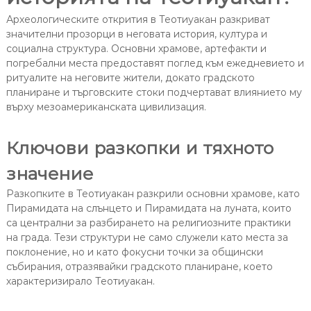
Археологическите открития в Теотиуакан разкриват
значителни прозорци в неговата история, култура и
социална структура. Основни храмове, артефакти и
погребални места предоставят поглед към ежедневието и
ритуалите на неговите жители, докато градското
планиране и търговските стоки подчертават влиянието му
върху мезоамериканската цивилизация.
Ключови разкопки и тяхното
значение
Разкопките в Теотиуакан разкрили основни храмове, като
Пирамидата на слънцето и Пирамидата на луната, които
са централни за разбирането на религиозните практики
на града. Тези структури не само служели като места за
поклонение, но и като фокусни точки за общински
събирания, отразявайки градското планиране, което
характеризирало Теотиуакан.