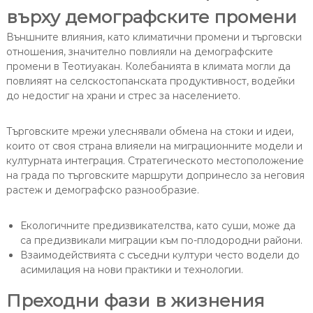
върху демографските промени
Външните влияния, като климатични промени и търговски
отношения, значително повлияли на демографските
промени в Теотиуакан. Колебанията в климата могли да
повлияят на селскостопанската продуктивност, водейки
до недостиг на храни и стрес за населението.
Търговските мрежи улеснявали обмена на стоки и идеи,
които от своя страна влияели на миграционните модели и
културната интеграция. Стратегическото местоположение
на града по търговските маршрути допринесло за неговия
растеж и демографско разнообразие.
Екологичните предизвикателства, като суши, може да
са предизвикали миграции към по-плодородни райони.
Взаимодействията с съседни култури често водели до
асимилация на нови практики и технологии.
Преходни фази в жизнения