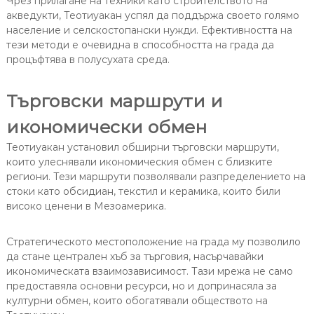
Чрез прилагане на техники като строителството на
акведукти, Теотиуакан успял да поддържа своето голямо
население и селскостопански нужди. Ефективността на
тези методи е очевидна в способността на града да
процъфтява в полусухата среда.
Търговски маршрути и
икономически обмен
Теотиуакан установил обширни търговски маршрути,
които улеснявали икономическия обмен с близките
региони. Тези маршрути позволявали разпределението на
стоки като обсидиан, текстил и керамика, които били
високо ценени в Мезоамерика.
Стратегическото местоположение на града му позволило
да стане централен хъб за търговия, насърчавайки
икономическата взаимозависимост. Тази мрежа не само
предоставяла основни ресурси, но и допринасяла за
културни обмен, които обогатявали обществото на