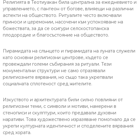
Религията в Теотиуакан била централна за ежедневието и
управлението, с пантеон от богове, влияещи на различни
аспекти на обществото. Ритуалите често включвали
приноси и церемонии, насочени към успокояване на
божествата, за да се осигури селскостопанска
плодородие и благосъстояние на обществото.
Пирамидата на слънцето и пирамидата на луната служели
като основни религиозни центрове, където се
провеждали големи събирания за ритуали. Тези
монументални структури не само отразявали
религиозните вярвания, но също така укрепвали
социалната сплотеност сред жителите.
Изкуството и архитектурата били силно повлияни от
религиозни теми, с символи и мотиви, намерени в
стенописи и скулптури, които предавали духовни
наративи. Това художествено изразяване помогнало да се
укрепи културната идентичност и споделените вярвания
сред хората.