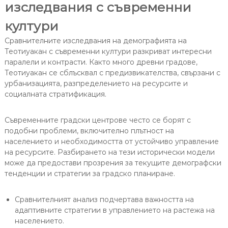
изследвания с съвременни
култури
Сравнителните изследвания на демографията на
Теотиуакан с съвременни култури разкриват интересни
паралели и контрасти. Както много древни градове,
Теотиуакан се сблъсквал с предизвикателства, свързани с
урбанизацията, разпределението на ресурсите и
социалната стратификация.
Съвременните градски центрове често се борят с
подобни проблеми, включително плътност на
населението и необходимостта от устойчиво управление
на ресурсите. Разбирането на тези исторически модели
може да предостави прозрения за текущите демографски
тенденции и стратегии за градско планиране.
Сравнителният анализ подчертава важността на
адаптивните стратегии в управлението на растежа на
населението.