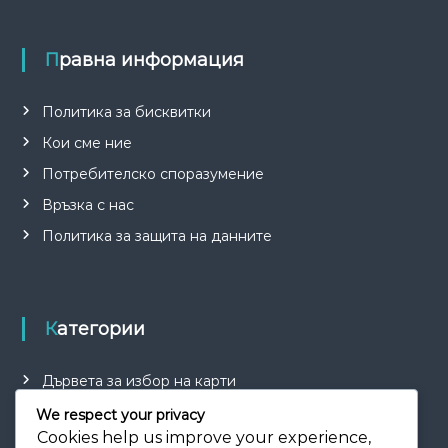
Правна информация
Политика за бисквитки
Кои сме ние
Потребителско споразумение
Връзка с нас
Политика за защита на данните
Категории
Дървета за избор на карти
Обяснения на разширителни модули
We respect your privacy
Cookies help us improve your experience,
Чудесни стратегии