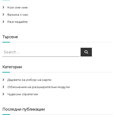
Кои сме ние
Връзка с нас
Разгледайте
Търсене
S
S
e
e
a
a
r
c
r
Категории
h
c
h
Дървета за избор на карти
f
Обяснения на разширителни модули
o
r
Чудесни стратегии
:
Последни публикации