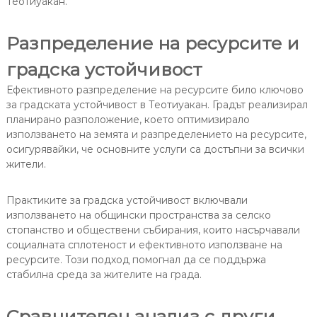
Теотиуакан.
Разпределение на ресурсите и
градска устойчивост
Ефективното разпределение на ресурсите било ключово
за градската устойчивост в Теотиуакан. Градът реализирал
планирано разположение, което оптимизирало
използването на земята и разпределението на ресурсите,
осигурявайки, че основните услуги са достъпни за всички
жители.
Практиките за градска устойчивост включвали
използването на общински пространства за селско
стопанство и обществени събирания, които насърчавали
социалната сплотеност и ефективното използване на
ресурсите. Този подход помогнал да се поддържа
стабилна среда за жителите на града.
Сравнителен анализ с други