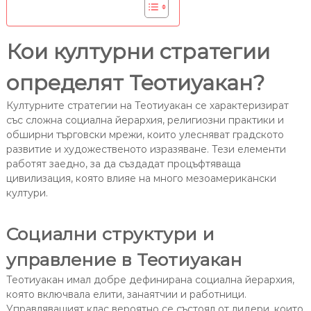
Кои културни стратегии
определят Теотиуакан?
Културните стратегии на Теотиуакан се характеризират
със сложна социална йерархия, религиозни практики и
обширни търговски мрежи, които улесняват градското
развитие и художественото изразяване. Тези елементи
работят заедно, за да създадат процъфтяваща
цивилизация, която влияе на много мезоамерикански
култури.
Социални структури и
управление в Теотиуакан
Теотиуакан имал добре дефинирана социална йерархия,
която включвала елити, занаятчии и работници.
Управляващият клас вероятно се състоял от лидери, които