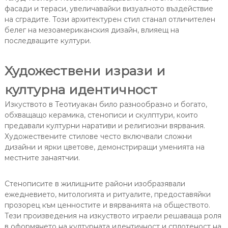
фасади и тераси, увеличавайки визуалното въздействие
на сградите. Този архитектурен стил станал отличителен
белег на мезоамериканския дизайн, влияещ на
последващите култури.
Художествени изрази и
културна идентичност
Изкуството в Теотиуакан било разнообразно и богато,
обхващащо керамика, стенописи и скулптури, които
предавали културни наративи и религиозни вярвания.
Художествените стилове често включвали сложни
дизайни и ярки цветове, демонстриращи уменията на
местните занаятчии.
Стенописите в жилищните райони изобразявали
ежедневието, митологията и ритуалите, предоставяйки
прозорец към ценностите и вярванията на обществото.
Тези произведения на изкуството играели решаваща роля
в оформянето на културната идентичност и сплотеност на