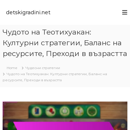
S
k
detskigradini.net
i
p
t
Чудото на Теотихуакан:
o
c
Културни стратегии, Баланс на
o
n
ресурсите, Преходи в възрастта
t
e
Home
Чудесни стратегии
n
Чудото на Теотихуакан: Културни стратегии, Баланс на
t
ресурсите, Преходи в възрастта