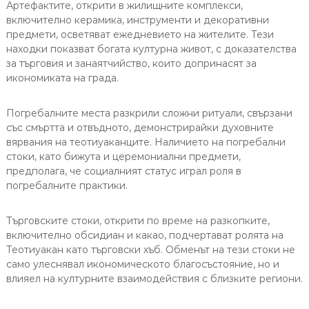
Артефактите, открити в жилищните комплекси,
включително керамика, инструменти и декоративни
предмети, осветяват ежедневието на жителите. Тези
находки показват богата културна живот, с доказателства
за търговия и занаятчийство, които допринасят за
икономиката на града.
Погребалните места разкрили сложни ритуали, свързани
със смъртта и отвъдното, демонстрирайки духовните
вярвания на теотиуаканците. Наличието на погребални
стоки, като бижута и церемониални предмети,
предполага, че социалният статус играл роля в
погребалните практики.
Търговските стоки, открити по време на разкопките,
включително обсидиан и какао, подчертават ролята на
Теотиуакан като търговски хъб. Обменът на тези стоки не
само улеснявал икономическото благосъстояние, но и
влияел на културните взаимодействия с близките региони.