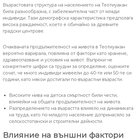
Възрастовата структура на населението на Теотиуакан
била разнообразна, с забележителна част от млади
индивиди. Тази демографска характеристика предполага
висока раждаемост, което е обичайно за древните
градски центрове.
Очакваната продължителност на живота в Теотиуакан
вероятно варирала, повлияна от фактори като хранене,
здравеопазване и условия на живот. Въпреки че
конкретните цифри са трудни за определяне, оценките
сочат, че много индивиди живеели до 40-те или 50-те си
години, като някои достигали по-възрастни възрасти.
Високите нива на детска смъртност били чести,
влияейки на общата продължителност на живота.
Разпределението на възрастта влияело на динамиката
на труда, като по-младото население допринасяло за
селскостопански и строителни дейности.
Влияние на външни фактори