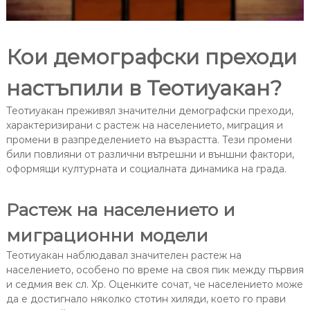
Кои демографски преходи
настъпили в Теотиуакан?
Теотиуакан преживял значителни демографски преходи,
характеризирани с растеж на населението, миграция и
промени в разпределението на възрастта. Тези промени
били повлияни от различни вътрешни и външни фактори,
оформящи културната и социалната динамика на града.
Растеж на населението и
миграционни модели
Теотиуакан наблюдавал значителен растеж на
населението, особено по време на своя пик между първия
и седмия век сл. Хр. Оценките сочат, че населението може
да е достигнало няколко стотин хиляди, което го прави