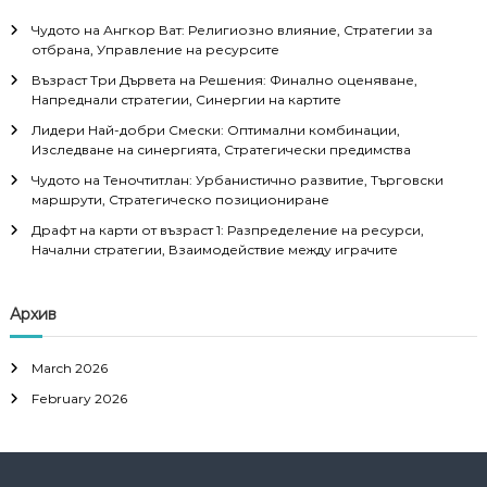
Чудото на Ангкор Ват: Религиозно влияние, Стратегии за
отбрана, Управление на ресурсите
Възраст Три Дървета на Решения: Финално оценяване,
Напреднали стратегии, Синергии на картите
Лидери Най-добри Смески: Оптимални комбинации,
Изследване на синергията, Стратегически предимства
Чудото на Теночтитлан: Урбанистично развитие, Търговски
маршрути, Стратегическо позициониране
Драфт на карти от възраст 1: Разпределение на ресурси,
Начални стратегии, Взаимодействие между играчите
Архив
March 2026
February 2026