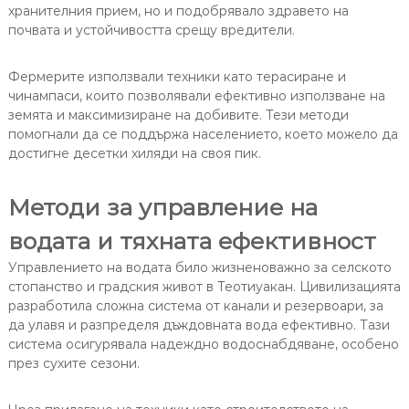
хранителния прием, но и подобрявало здравето на
почвата и устойчивостта срещу вредители.
Фермерите използвали техники като терасиране и
чинампаси, които позволявали ефективно използване на
земята и максимизиране на добивите. Тези методи
помогнали да се поддържа населението, което можело да
достигне десетки хиляди на своя пик.
Методи за управление на
водата и тяхната ефективност
Управлението на водата било жизненоважно за селското
стопанство и градския живот в Теотиуакан. Цивилизацията
разработила сложна система от канали и резервоари, за
да улавя и разпределя дъждовната вода ефективно. Тази
система осигурявала надеждно водоснабдяване, особено
през сухите сезони.