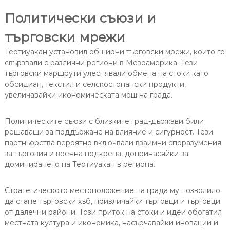
Политически съюзи и
търговски мрежи
Теотиуакан установил обширни търговски мрежи, които го
свързвали с различни региони в Мезоамерика. Тези
търговски маршрути улеснявали обмена на стоки като
обсидиан, текстил и селскостопански продукти,
увеличавайки икономическата мощ на града.
Политическите съюзи с близките град-държави били
решаващи за поддържане на влияние и сигурност. Тези
партньорства вероятно включвали взаимни споразумения
за търговия и военна подкрепа, допринасяйки за
доминирането на Теотиуакан в региона.
Стратегическото местоположение на града му позволило
да стане търговски хъб, привличайки търговци и търговци
от далечни райони. Този приток на стоки и идеи обогатил
местната култура и икономика, насърчавайки иновации и