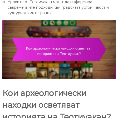
Уроките от Теотиуакан могат да информират
съвременните подходи към градската устойчивост и
културната интеграция.
Кои археологически
находки осветяват
историята на Теотиуакан?