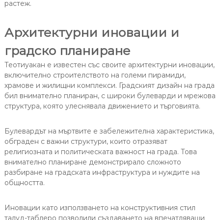
растеж.
Архитектурни иновации и
градско планиране
Теотиуакан е известен със своите архитектурни иновации,
включително строителството на големи пирамиди,
храмове и жилищни комплекси. Градският дизайн на града
бил внимателно планиран, с широки булеварди и мрежова
структура, която улеснявала движението и търговията.
Булевардът на мъртвите е забележителна характеристика,
обграден с важни структури, които отразяват
религиозната и политическата важност на града. Това
внимателно планиране демонстрирало сложното
разбиране на градската инфраструктура и нуждите на
общността.
Иновации като използването на конструктивния стил
талуд-таблеро позволили създаването на впечатляващи