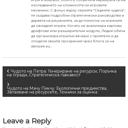
изследването на сложността на игровите
механики. С фокус върху серията "Седемте чудеса",
тя създава подробни стратегически ръководства и
дървета на решенията, за да помогне на играчите
да овладеят играта. Когато не анализира картови
драфтове или разширителни модули, Лидия обича
да организира игрални вечери с приятели и да
споделя своите прозрения чрез блога си на
denicek.eu.
P
Чудото на Петра: Генериране на ресурси, Поръчка
на сгради, Стратегическа гъвкавост
o
Чудото на Мачу Пикчу: Екологични предимства,
Запазване на ресурсите, Техники за оценка
s
t
Leave a Reply
n