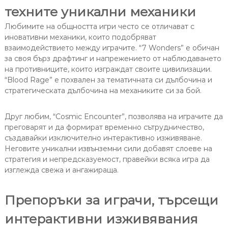
техните уникални механики
Любимите на общността игри често се отличават с
иновативни механики, които подобряват
взаимодействието между играчите. “7 Wonders” е обичан
за своя бърз драфтинг и напрежението от наблюдаването
на противниците, които изграждат своите цивилизации.
“Blood Rage” е похвален за тематичната си дълбочина и
стратегическата дълбочина на механиките си за бой.
Друг любим, “Cosmic Encounter”, позволява на играчите да
преговарят и да формират временно сътрудничество,
създавайки изключително интерактивно изживяване.
Неговите уникални извънземни сили добавят слоеве на
стратегия и непредсказуемост, правейки всяка игра да
изглежда свежа и ангажираща.
Препоръки за играчи, търсещи
интерактивни изживявания