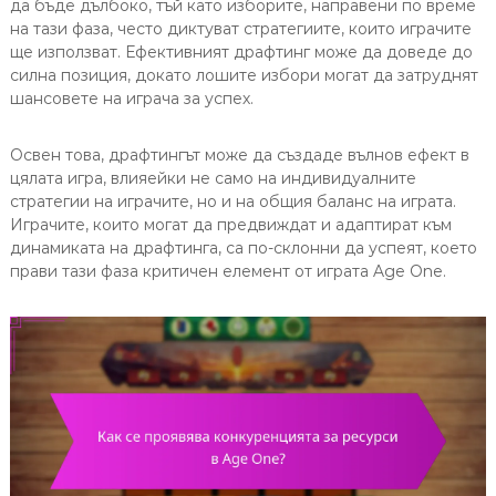
да бъде дълбоко, тъй като изборите, направени по време
на тази фаза, често диктуват стратегиите, които играчите
ще използват. Ефективният драфтинг може да доведе до
силна позиция, докато лошите избори могат да затруднят
шансовете на играча за успех.
Освен това, драфтингът може да създаде вълнов ефект в
цялата игра, влияейки не само на индивидуалните
стратегии на играчите, но и на общия баланс на играта.
Играчите, които могат да предвиждат и адаптират към
динамиката на драфтинга, са по-склонни да успеят, което
прави тази фаза критичен елемент от играта Age One.