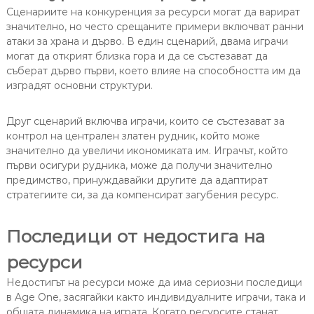
Сценариите на конкуренция за ресурси могат да варират
значително, но често срещаните примери включват ранни
атаки за храна и дърво. В един сценарий, двама играчи
могат да открият близка гора и да се състезават да
съберат дърво първи, което влияе на способността им да
изградят основни структури.
Друг сценарий включва играчи, които се състезават за
контрол на централен златен рудник, който може
значително да увеличи икономиката им. Играчът, който
първи осигури рудника, може да получи значително
предимство, принуждавайки другите да адаптират
стратегиите си, за да компенсират загубения ресурс.
Последици от недостига на
ресурси
Недостигът на ресурси може да има сериозни последици
в Age One, засягайки както индивидуалните играчи, така и
общата динамика на играта. Когато ресурсите станат