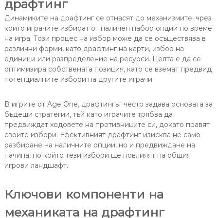
драфтинг
Динамиките на драфтинг се отнасят до механизмите, чрез
които играчите избират от наличен набор опции по време
на игра. Този процес на избор може да се осъществява в
различни форми, като драфтинг на карти, избор на
единици или разпределение на ресурси. Целта е да се
оптимизира собствената позиция, като се вземат предвид
потенциалните избори на другите играчи.
В игрите от Age One, драфтингът често задава основата за
бъдещи стратегии, тъй като играчите трябва да
предвиждат ходовете на противниците си, докато правят
своите избори. Ефективният драфтинг изисква не само
разбиране на наличните опции, но и предвиждане на
начина, по който тези избори ще повлияят на общия
игрови ландшафт.
Ключови компоненти на
механиката на драфтинг