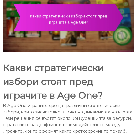
Какви стратегически
избори стоят пред
играчите в Age One?
В Age One играчите срещат различни стратегически
избори, които значително влияят на динамиката на играта.
Тези решения се въртят около конкуренцията за ресурси,
стратегиите за драфтинг и взаимодействието между
играчите, които оформят както краткосрочните печалби,