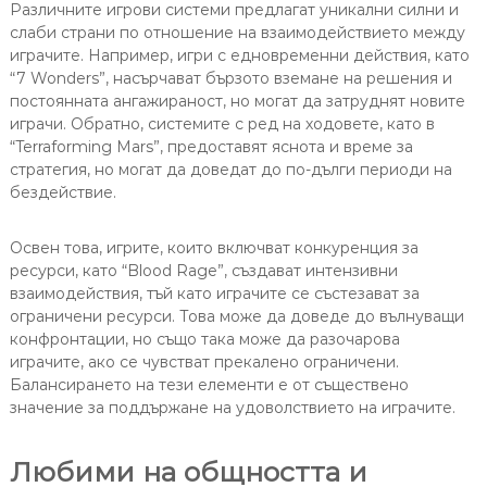
Различните игрови системи предлагат уникални силни и
слаби страни по отношение на взаимодействието между
играчите. Например, игри с едновременни действия, като
“7 Wonders”, насърчават бързото вземане на решения и
постоянната ангажираност, но могат да затруднят новите
играчи. Обратно, системите с ред на ходовете, като в
“Terraforming Mars”, предоставят яснота и време за
стратегия, но могат да доведат до по-дълги периоди на
бездействие.
Освен това, игрите, които включват конкуренция за
ресурси, като “Blood Rage”, създават интензивни
взаимодействия, тъй като играчите се състезават за
ограничени ресурси. Това може да доведе до вълнуващи
конфронтации, но също така може да разочарова
играчите, ако се чувстват прекалено ограничени.
Балансирането на тези елементи е от съществено
значение за поддържане на удоволствието на играчите.
Любими на общността и