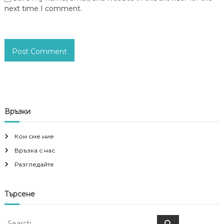
next time I comment.
Връзки
Кои сме ние
Връзка с нас
Разгледайте
Търсене
S
S