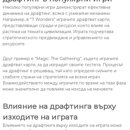
Няколко популярни игри демонстрират ефективна
динамика на драфтинг, всяка с уникални механики.
Например, в “7 Wonders” играчите драфтват карти,
представляващи сгради и ресурси, което влияе на
растежа на тяхната цивилизация. Играта подчертава
стратегическото предвиждане и управлението на
ресурсите.
Друг пример е “Magic: The Gathering”, където играчите
драфтват карти, за да изградят своите тестета. Процесът
на драфтинг е решаващ, тъй като определя силните и
слабите страни на стратегията на всеки играч.
Взаимодействието между играчите по време на тази фаза
може значително да повлияе на изхода на мачовете.
Влияние на драфтинга върху
изходите на играта
Влиянието на драфтинга върху изходите на играта може