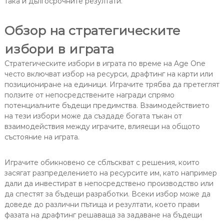
така и дългосрочните резултати.
Обзор на стратегическите
избори в играта
Стратегическите избори в играта по време на Age One
често включват избор на ресурси, драфтинг на карти или
позициониране на единици. Играчите трябва да претеглят
ползите от непосредствените награди спрямо
потенциалните бъдещи предимства. Взаимодействието
на тези избори може да създаде богата тъкан от
взаимодействия между играчите, влияещи на общото
състояние на играта.
Играчите обикновено се сблъскват с решения, които
засягат разпределението на ресурсите им, като например
дали да инвестират в непосредствено производство или
да спестят за бъдещи разработки. Всеки избор може да
доведе до различни пътища и резултати, което прави
фазата на драфтинг решаваща за задаване на бъдещи