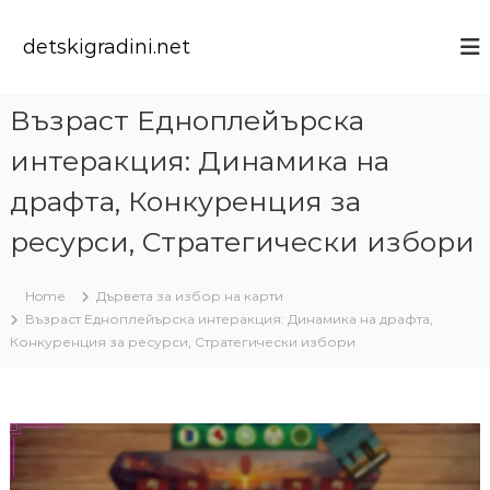
S
k
detskigradini.net
i
p
t
Възраст Едноплейърска
o
c
интеракция: Динамика на
o
n
драфта, Конкуренция за
t
ресурси, Стратегически избори
e
n
t
Home
Дървета за избор на карти
Възраст Едноплейърска интеракция: Динамика на драфта,
Конкуренция за ресурси, Стратегически избори