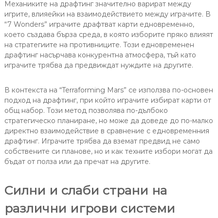
Механиките на драфтинг значително варират между
игрите, влияейки на взаимодействието между играчите. В
“7 Wonders” играчите драфтват карти едновременно,
което създава бърза среда, в която изборите пряко влияят
на стратегиите на противниците. Този едновременен
драфтинг насърчава конкурентна атмосфера, тъй като
играчите трябва да предвиждат нуждите на другите.
В контекста на “Terraforming Mars” се използва по-основен
подход на драфтинг, при който играчите избират карти от
общ набор. Този метод позволява по-дълбоко
стратегическо планиране, но може да доведе до по-малко
директно взаимодействие в сравнение с едновременния
драфтинг. Играчите трябва да вземат предвид не само
собствените си планове, но и как техните избори могат да
бъдат от полза или да пречат на другите.
Силни и слаби страни на
различни игрови системи