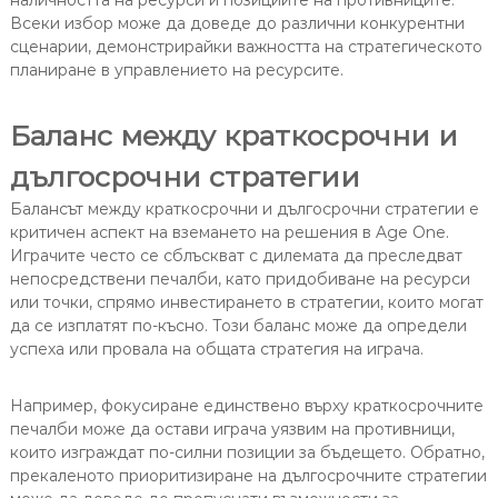
наличността на ресурси и позициите на противниците.
Всеки избор може да доведе до различни конкурентни
сценарии, демонстрирайки важността на стратегическото
планиране в управлението на ресурсите.
Баланс между краткосрочни и
дългосрочни стратегии
Балансът между краткосрочни и дългосрочни стратегии е
критичен аспект на вземането на решения в Age One.
Играчите често се сблъскват с дилемата да преследват
непосредствени печалби, като придобиване на ресурси
или точки, спрямо инвестирането в стратегии, които могат
да се изплатят по-късно. Този баланс може да определи
успеха или провала на общата стратегия на играча.
Например, фокусиране единствено върху краткосрочните
печалби може да остави играча уязвим на противници,
които изграждат по-силни позиции за бъдещето. Обратно,
прекаленото приоритизиране на дългосрочните стратегии