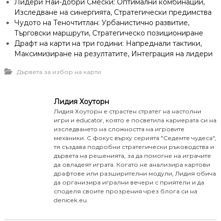
Лидери Най-добри Смески: Оптимални комбинации,
Изследване на синергията, Стратегически предимства
Чудото на Теночтитлан: Урбанистично развитие,
Търговски маршрути, Стратегическо позициониране
Драфт на карти на три години: Напреднали тактики,
Максимизиране на резултатите, Интеграция на лидери
Дървета за избор на карти
Лидия Хоуторн
Лидия Хоуторн е страстен стратег на настолни
игри и educator, която е посветила кариерата си на
изследването на сложността на игровите
механики. С фокус върху серията "Седемте чудеса",
тя създава подробни стратегически ръководства и
дървета на решенията, за да помогне на играчите
да овладеят играта. Когато не анализира картови
драфтове или разширителни модули, Лидия обича
да организира игрални вечери с приятели и да
споделя своите прозрения чрез блога си на
denicek.eu.