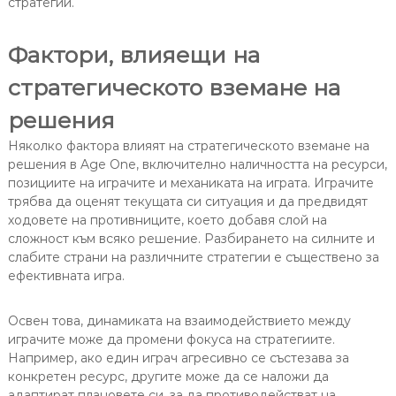
стратегии.
Фактори, влияещи на
стратегическото вземане на
решения
Няколко фактора влияят на стратегическото вземане на
решения в Age One, включително наличността на ресурси,
позициите на играчите и механиката на играта. Играчите
трябва да оценят текущата си ситуация и да предвидят
ходовете на противниците, което добавя слой на
сложност към всяко решение. Разбирането на силните и
слабите страни на различните стратегии е съществено за
ефективната игра.
Освен това, динамиката на взаимодействието между
играчите може да промени фокуса на стратегиите.
Например, ако един играч агресивно се състезава за
конкретен ресурс, другите може да се наложи да
адаптират плановете си, за да противодействат на