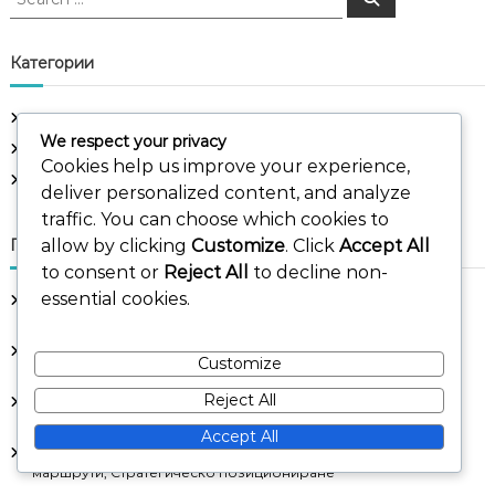
e
e
a
a
r
c
r
Категории
h
c
h
Дървета за избор на карти
f
We respect your privacy
Обяснения на разширителни модули
o
Cookies help us improve your experience,
r
Чудесни стратегии
deliver personalized content, and analyze
:
traffic. You can choose which cookies to
allow by clicking
Customize
. Click
Accept All
Последни публикации
to consent or
Reject All
to decline non-
essential cookies.
Чудото на Ангкор Ват: Религиозно влияние, Стратегии за
отбрана, Управление на ресурсите
Възраст Три Дървета на Решения: Финално оценяване,
Customize
Напреднали стратегии, Синергии на картите
Reject All
Лидери Най-добри Смески: Оптимални комбинации,
Изследване на синергията, Стратегически предимства
Accept All
Чудото на Теночтитлан: Урбанистично развитие, Търговски
маршрути, Стратегическо позициониране