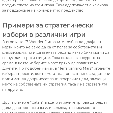
предимството на този играч. Тази адаптивност е ключова
за поддържане на конкурентно предимство.
Примери за стратегически
избори в различни игри
В игри като “7 Wonders” играчите трябва да драфтват
карти, които не само да са от полза за собствената им
цивилизация, но и да вземат предвид какво биха могли да
се нуждаят противниците. Това създава конкурентна
среда, в която изборите могат пряко да повлияят на
другите. По подобен начин, в “Terraforming Mars” играчите
избират проекти, които могат да донесат непосредствени
ползи или да допринесат за дългосрочни цели, влияещи
както на собствената им стратегия, така и на стратегията
на другите.
Друг пример е “Catan”, където играчите трябва да решат
дали да строят пътища или селища, в зависимост от