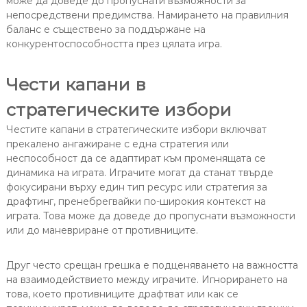
може да доведе до пропуснати възможности за
непосредствени предимства. Намирането на правилния
баланс е съществено за поддържане на
конкурентоспособността през цялата игра.
Чести капани в
стратегическите избори
Честите капани в стратегическите избори включват
прекалено ангажиране с една стратегия или
неспособност да се адаптират към променящата се
динамика на играта. Играчите могат да станат твърде
фокусирани върху един тип ресурс или стратегия за
драфтинг, пренебрегвайки по-широкия контекст на
играта. Това може да доведе до пропуснати възможности
или до маневриране от противниците.
Друг често срещан грешка е подценяването на важността
на взаимодействието между играчите. Игнорирането на
това, което противниците драфтват или как се