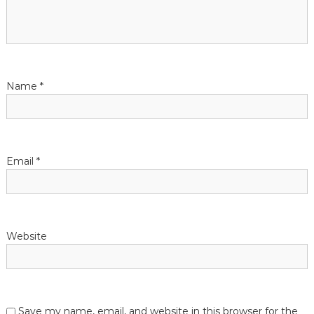
a
t
i
Name
*
o
n
Email
*
Website
Save my name, email, and website in this browser for the