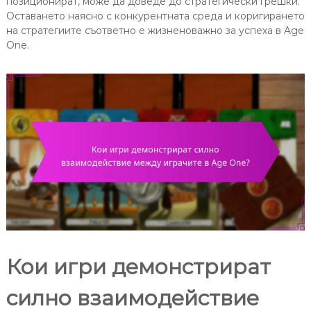
позиционират, може да доведе до стратегически грешки.
Оставането наясно с конкурентната среда и коригирането
на стратегиите съответно е жизненоважно за успеха в Age
One.
Кои игри демонстрират
силно взаимодействие