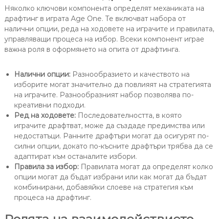
Няколко ключови компонента определят механиката на
драфтинг в играта Age One. Те включват набора от
налични опции, реда на ходовете на играчите и правилата,
управляващи процеса на избор. Всеки компонент играе
важна роля в оформянето на опита от драфтинга.
Налични опции:
Разнообразието и качеството на
изборите могат значително да повлияят на стратегията
на играчите. Разнообразният набор позволява по-
креативни подходи.
Ред на ходовете:
Последователността, в която
играчите драфтват, може да създаде предимства или
недостатъци. Ранните драфтъри могат да осигурят по-
силни опции, докато по-късните драфтъри трябва да се
адаптират към останалите избори.
Правила за избор:
Правилата могат да определят колко
опции могат да бъдат избрани или как могат да бъдат
комбинирани, добавяйки слоеве на стратегия към
процеса на драфтинг.
Ролята на взаимодействието