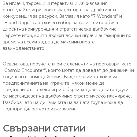
За играчи, търсещи интерактивни изживявания,
разгледайте игри, които акцентират на драфтинг и
конкуренция за ресурси. Заглавия като “7 Wonders” и
“Blood Rage” са отличен избор за тези, които обичат
директна конкуренция и стратегическа дълбочина.
Търсете игри, които държат всички играчи ангажирани по
време на всеки ход, за да максимизирате
взаимодействието.
Освен това, проучете игри с елементи на преговори, като
“Cosmic Encounter”, които могат да доведат до динамични
социални взаимодействия. Бъдете внимателни към
предпочитанията на играчите; някои може да
предпочитат по-леки игри с бързи ходове, докато други
се наслаждават на дълбочинно стратегическо планиране.
Разбирането на динамиката на вашата група може да
подобри цялостното изживяване.
Свързани статии