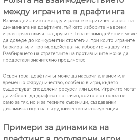
между играчите в драфтинга
Взаимодействието между играчите е критичен аспект на
динамиката на драфтинга, тъй като изборите на всеки
играч пряко влияят на другите. Това взаимодействие може
да доведе до конкурентни стратегии, при които играчите
блокират или противодействат на изборите на другите.
Разбирането на стратегиите на противниците може да
предостави значително предимство.
Освен това, драфтингът може да насърчи алианси или
временно сътрудничество, особено в игри, където
съществуват споделени ресурси или цели. Играчите могат
да изберат да драфтват по начин, който е от полза не
само за тях, но и за техните съюзници, създавайки
динамична игра на сътрудничество и конкуренция.
Примери за динамика на
драфтинг в популярни игри