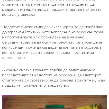
ограничени, играчите могат да имат затруднения да
разширят империи или да поддържат армията си, което
води до уязвимост.
Недостигът може също да накара играчите да прибягват
до агресивни тактики, като нападение на ресурсни точки
на противниците или формиране на временно
сътрудничество, за да осигурят ресурси. Тази повишена
конкуренция може да създаде напрегната атмосфера, в
която стратегическите решения стават критични за
оцеляването.
В крайна сметка, играчите трябва да бъдат наясно с
последствията от недостига на ресурси и да адаптират
стратегиите си съответно, за да смекчат ефектите му и да
поддържат конкурентно предимство.