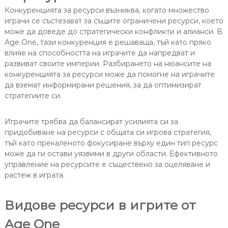
Конкуренцията за ресурси възниква, когато множество
играчи се състезават за същите ограничени ресурси, което
може да доведе до стратегически конфликти и алианси. В
Age One, тази конкуренция е решаваща, тъй като пряко
влияе на способността на играчите да напредват и
развиват своите империи. Разбирането на нюансите на
конкуренцията за ресурси може да помогне на играчите
да вземат информирани решения, за да оптимизират
стратегиите си.
Играчите трябва да балансират усилията си за
придобиване на ресурси с общата си игрова стратегия,
тъй като прекаленото фокусиране върху един тип ресурс
може да ги остави уязвими в други области. Ефективното
управление на ресурсите е съществено за оцеляване и
растеж в играта.
Видове ресурси в игрите от
Age One