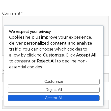
v
Comment
*
i
g
We respect your privacy
a
Cookies help us improve your experience,
deliver personalized content, and analyze
t
traffic. You can choose which cookies to
allow by clicking
Customize
. Click
Accept All
i
to consent or
Reject All
to decline non-
essential cookies.
o
Name
*
n
Customize
Reject All
Email
*
Accept All