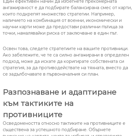
Един ефективен начин да избегнете прекомерната
ангажираност е да подбирате балансирана смес от карти,
които подкрепят множество стратегии. Например,
наличието на комбинация от военни, икономически и
научни карти може да предостави различни пътища за
точки, намалявайки риска от заключване в един път.
Освен това, следете стратегиите на вашите противници.
Ако забележите, че те са силно ангажирани в определен
подход, може да искате да коригирате собствената си
стратегия, за да противодействате на тяхната, вместо да
се задълбочавате в първоначалния си план.
Разпознаване и адаптиране
към тактиките на
противниците
Осведомеността относно тактиките на противниците е
съществена за успешното подбиране. Обърнете