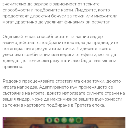
значително да варира в зависимост от техните
способности и подбраните карти. Лидерите, които
предоставят директни бонуси за точки или множители,
могат драстично да увеличат финалния ви резултат.
Оценявайте как способностите на вашия лидер
взаимодействат с подбраните карти, за да предвидите
потенциалните резултати за точки. Лидерите, които
улесняват комбинации или вериги от ефекти, могат да
доведат до по-високи резултати, ако бъдат изпълнени
правилно.
Редовно преоценявайте стратегията си за точки, докато
играта напредва. Адаптирането към променящото се
състояние на играта, докато използвате силните страни на
вашия лидер, може да максимизира вашите възможности
за точки в картовото подбиране в Третата епоха.