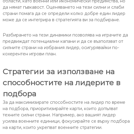
области, като военни или икономически предимства, но
да нямат гъвкавост. Оценяването на тези силни и слаби
страни помага да се определи колко добре един лидер
може да се интегрира в стратегията ви за подбиране.
Разбирането на тези динамики позволява на играчите да
предвиждат потенциални капани и да се възползват от
силните страни на избрания лидер, осигурявайки по-
кохерентен игрови план.
Стратегии за използване на
способностите на лидерите в
подбора
За да максимизирате способностите на лидер по време
на подбора, приоритизирайте карти, които допълват
техните силни страни. Например, ако вашият лидер
усилва военните единици, фокусирайте се върху подбора
на карти, които укрепват военните стратегии.