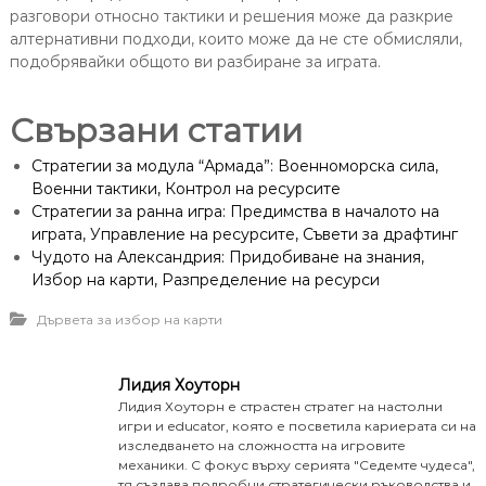
разговори относно тактики и решения може да разкрие
алтернативни подходи, които може да не сте обмисляли,
подобрявайки общото ви разбиране за играта.
Свързани статии
Стратегии за модула “Армада”: Военноморска сила,
Военни тактики, Контрол на ресурсите
Стратегии за ранна игра: Предимства в началото на
играта, Управление на ресурсите, Съвети за драфтинг
Чудото на Александрия: Придобиване на знания,
Избор на карти, Разпределение на ресурси
Дървета за избор на карти
Лидия Хоуторн
Лидия Хоуторн е страстен стратег на настолни
игри и educator, която е посветила кариерата си на
изследването на сложността на игровите
механики. С фокус върху серията "Седемте чудеса",
тя създава подробни стратегически ръководства и