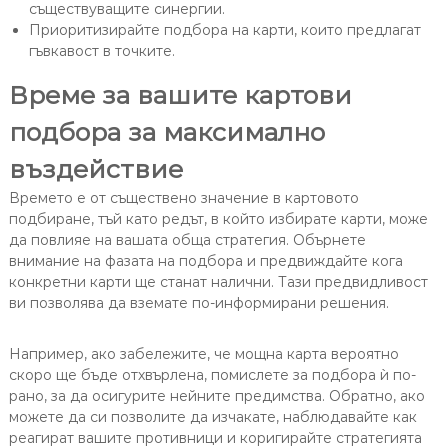
съществуващите синергии.
Приоритизирайте подбора на карти, които предлагат
гъвкавост в точките.
Време за вашите картови
подбора за максимално
въздействие
Времето е от съществено значение в картовото
подбиране, тъй като редът, в който избирате карти, може
да повлияе на вашата обща стратегия. Обърнете
внимание на фазата на подбора и предвиждайте кога
конкретни карти ще станат налични. Тази предвидливост
ви позволява да вземате по-информирани решения.
Например, ако забележите, че мощна карта вероятно
скоро ще бъде отхвърлена, помислете за подбора ѝ по-
рано, за да осигурите нейните предимства. Обратно, ако
можете да си позволите да изчакате, наблюдавайте как
реагират вашите противници и коригирайте стратегията