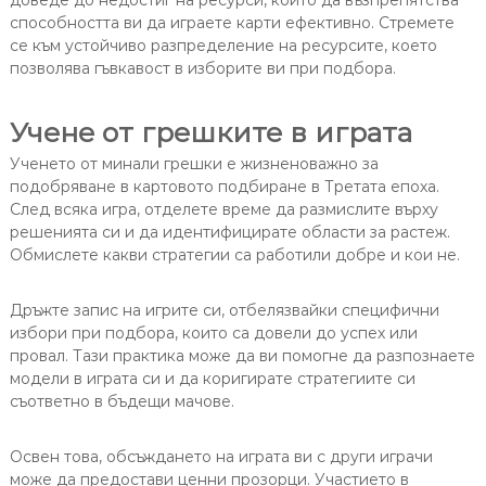
доведе до недостиг на ресурси, който да възпрепятства
способността ви да играете карти ефективно. Стремете
се към устойчиво разпределение на ресурсите, което
позволява гъвкавост в изборите ви при подбора.
Учене от грешките в играта
Ученето от минали грешки е жизненоважно за
подобряване в картовото подбиране в Третата епоха.
След всяка игра, отделете време да размислите върху
решенията си и да идентифицирате области за растеж.
Обмислете какви стратегии са работили добре и кои не.
Дръжте запис на игрите си, отбелязвайки специфични
избори при подбора, които са довели до успех или
провал. Тази практика може да ви помогне да разпознаете
модели в играта си и да коригирате стратегиите си
съответно в бъдещи мачове.
Освен това, обсъждането на играта ви с други играчи
може да предостави ценни прозорци. Участието в