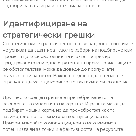
подобри вашата игра и потенциала за точки.
Идентифициране на
стратегически грешки
Стратегическите грешки често се случват, когато играчите
не успяват да адаптират своите избори на подбиране към
променящото се състояние на играта. Например,
придържането към една стратегия, въпреки променящите
се обстоятелства, може да доведе до пропуснати
възможности за точки. Важно е редовно да оценявате
игралната дъска и да коригирате тактиките си съответно.
Друг често срещан грешка е пренебрегването на
важността на синергията на картите. Играчите могат да
подбират мощни карти, но да пренебрегват как те
взаимодействат с техните съществуващи карти.
Приоритизирайте комбинации, които максимизират
потенциала ви за точки и ефективността на ресурсите.