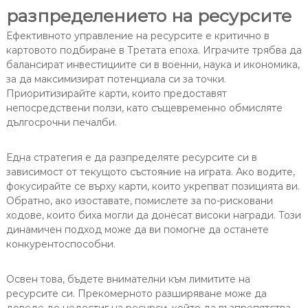
разпределението на ресурсите
Ефективното управление на ресурсите е критично в
картовото подбиране в Третата епоха. Играчите трябва да
балансират инвестициите си в военни, наука и икономика,
за да максимизират потенциала си за точки.
Приоритизирайте карти, които предоставят
непосредствени ползи, като същевременно обмисляте
дългосрочни печалби.
Една стратегия е да разпределяте ресурсите си в
зависимост от текущото състояние на играта. Ако водите,
фокусирайте се върху карти, които укрепват позицията ви.
Обратно, ако изоставате, помислете за по-рисковани
ходове, които биха могли да донесат високи награди. Този
динамичен подход може да ви помогне да останете
конкурентоспособни.
Освен това, бъдете внимателни към лимитите на
ресурсите си. Прекомерното разширяване може да