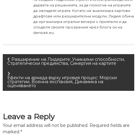
дървета на решенията, за да помогне на играчите
да овладеят играта. Когато не анализира картови
драфтове или разширителни модули, Лидия обича
да организира игрални вечери с приятели и да
споделя своите прозрения чрез блога си на
denicek.eu.
P
Разширение на Лидерите: Уникални способности,
Стратегически предимства, Синергия на картите
o
Ефекти на армада върху игровия процес: Морски
стратегии, Военна експанзия, Динамика на
s
оценяването
t
n
Leave a Reply
Your email address will not be published.
Required fields are
a
marked
*