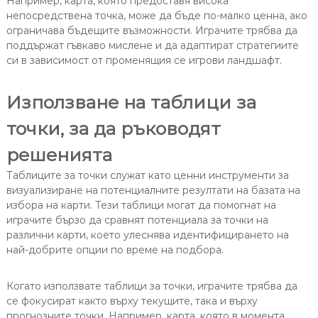
Например, карта, която предоставя висока
непосредствена точка, може да бъде по-малко ценна, ако
ограничава бъдещите възможности. Играчите трябва да
поддържат гъвкаво мислене и да адаптират стратегиите
си в зависимост от променящия се игрови ландшафт.
Използване на таблици за
точки, за да ръководят
решенията
Таблиците за точки служат като ценни инструменти за
визуализиране на потенциалните резултати на базата на
избора на карти. Тези таблици могат да помогнат на
играчите бързо да сравнят потенциала за точки на
различни карти, което улеснява идентифицирането на
най-добрите опции по време на подбора.
Когато използвате таблици за точки, играчите трябва да
се фокусират както върху текущите, така и върху
прогнозните точки. Например, карта, която в момента