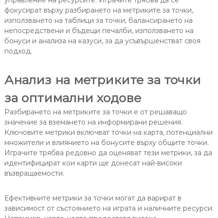
управление на ресурсите. Играчите трябва да се
фокусират върху разбирането на метриките за точки,
използването на таблици за точки, балансирането на
непосредствени и бъдещи печалби, използването на
бонуси и анализа на казуси, за да усъвършенстват своя
подход.
Анализ на метриките за точки
за оптимални ходове
Разбирането на метриките за точки е от решаващо
значение за вземането на информирани решения.
Ключовите метрики включват точки на карта, потенциални
множители и влиянието на бонусите върху общите точки.
Играчите трябва редовно да оценяват тези метрики, за да
идентифицират кои карти ще донесат най-високи
възвращаемости.
Ефективните метрики за точки могат да варират в
зависимост от състоянието на играта и наличните ресурси.