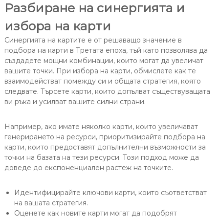
Разбиране на синергията и
избора на карти
Синергията на картите е от решаващо значение в
подбора на карти в Третата епоха, тъй като позволява да
създадете мощни комбинации, които могат да увеличат
вашите точки. При избора на карти, обмислете как те
взаимодействат помежду си и общата стратегия, която
следвате. Търсете карти, които допълват съществуващата
ви ръка и усилват вашите силни страни.
Например, ако имате няколко карти, които увеличават
генерирането на ресурси, приоритизирайте подбора на
карти, които предоставят допълнителни възможности за
точки на базата на тези ресурси. Този подход може да
доведе до експоненциален растеж на точките.
Идентифицирайте ключови карти, които съответстват
на вашата стратегия.
Оценете как новите карти могат да подобрят