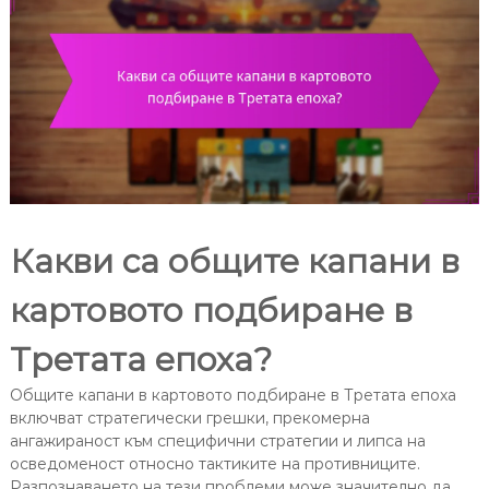
Какви са общите капани в
картовото подбиране в
Третата епоха?
Общите капани в картовото подбиране в Третата епоха
включват стратегически грешки, прекомерна
ангажираност към специфични стратегии и липса на
осведоменост относно тактиките на противниците.
Разпознаването на тези проблеми може значително да