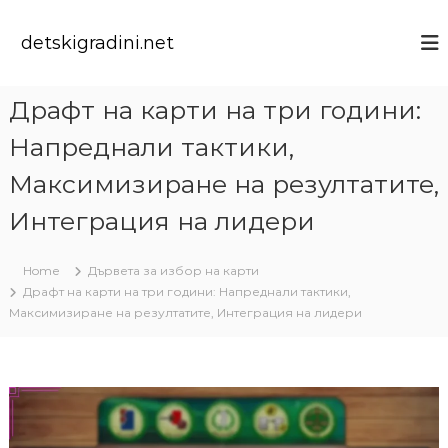
S
k
detskigradini.net
i
p
t
Драфт на карти на три години:
o
c
Напреднали тактики,
o
n
Максимизиране на резултатите,
t
Интеграция на лидери
e
n
t
Home
Дървета за избор на карти
Драфт на карти на три години: Напреднали тактики,
Максимизиране на резултатите, Интеграция на лидери