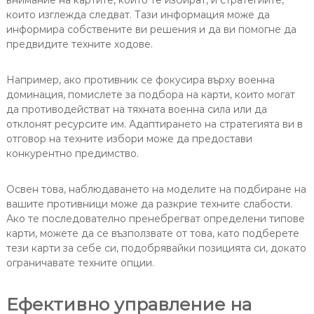
внимание на картите, които те избират, и стратегиите,
които изглежда следват. Тази информация може да
информира собствените ви решения и да ви помогне да
предвидите техните ходове.
Например, ако противник се фокусира върху военна
доминация, помислете за подбора на карти, които могат
да противодействат на тяхната военна сила или да
отклонят ресурсите им. Адаптирането на стратегията ви в
отговор на техните избори може да предостави
конкурентно предимство.
Освен това, наблюдаването на моделите на подбиране на
вашите противници може да разкрие техните слабости.
Ако те последователно пренебрегват определени типове
карти, можете да се възползвате от това, като подберете
тези карти за себе си, подобрявайки позицията си, докато
ограничавате техните опции.
Ефективно управление на